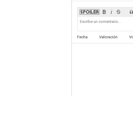
Transformers: El lado oscuro de la luna
Fecha
Valoración
V
7.0
La serie Divergente: Leal
6.8