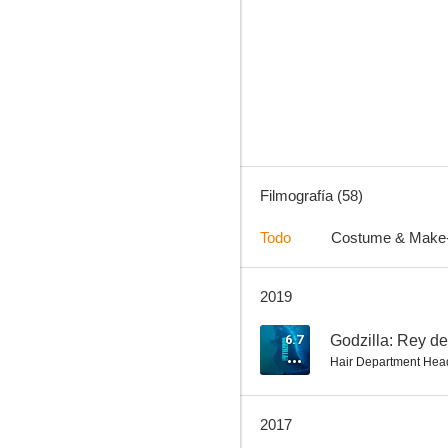
Bitelchús
7.5
Filmografía (58)
Todo
Costume & Make
2019
Animales nocturnos
7.4
6.7
Godzilla: Rey de
Hair Department Hea
2017