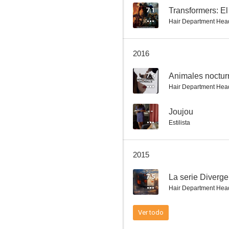
7.1
Transformers: El
Hair Department Hea
La isla
2016
7.2
7.5
Animales noctur
Hair Department Hea
--
Joujou
Estilista
2015
Señora Doubtfire, papá de por vida
7.5
La serie Diverge
7.1
Hair Department Hea
Ver todo