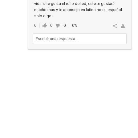
vida si te gusta el rollo de ted, este te gustará
mucho mas y te aconsejo en latino no en español
solo digo.
0
0
0
0%