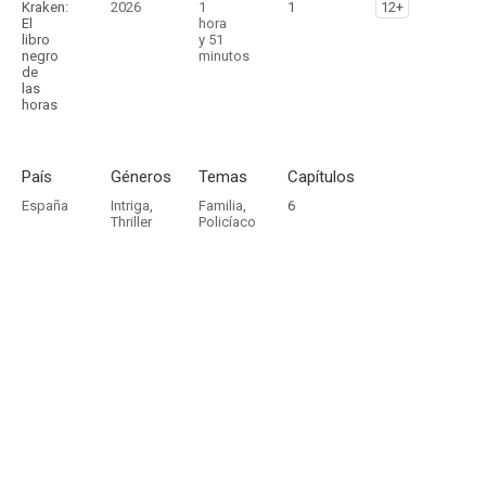
Kraken:
2026
1
1
12+
El
hora
libro
y 51
negro
minutos
de
las
horas
País
Géneros
Temas
Capítulos
España
Intriga
,
Familia
,
6
Thriller
Policíaco