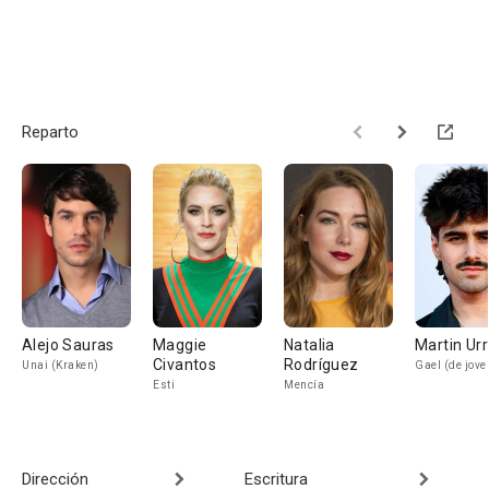
Reparto
Alejo Sauras
Maggie
Natalia
Martin Urr
Civantos
Rodríguez
Unai (Kraken)
Gael (de jove
Esti
Mencía
Dirección
Escritura