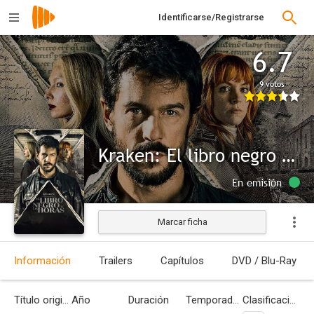
Identificarse/Registrarse
6.7
9 votos
Kraken: El libro negro de las horas
En emisión
Marcar ficha
Información
Trailers
Capítulos
DVD / Blu-Ray
Título original
Año
Duración
Temporadas
Clasificación por edades