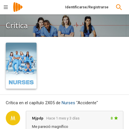
Identificarse/Registrarse
Crítica
Crítica en el capítulo 2X05 de
Nurses
"Accidente"
Mjpdp
Hace 1 mes y 3 días
8
Me pareció magnífico