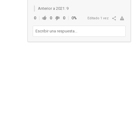
Anterior a 2021: 9
0
0
0
0%
Editado 1 vez