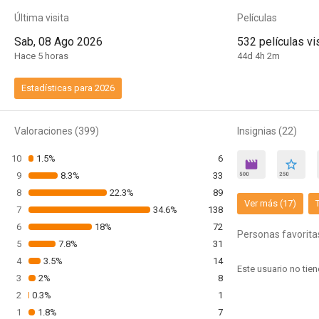
Última visita
Películas
Sab, 08 Ago 2026
532 películas vi
Hace 5 horas
44d 4h 2m
Estadísticas para 2026
Valoraciones (399)
Insignias (22)
10
1.5%
6
9
8.3%
33
8
22.3%
89
Ver más (17)
7
34.6%
138
6
18%
72
Personas favorita
5
7.8%
31
4
3.5%
14
3
2%
8
2
0.3%
1
1
1.8%
7