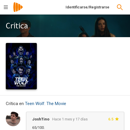
Identificarse/Registrarse
Crítica
Crítica en
Teen Wolf: The Movie
JoshTino
Hace 1 mes y 17 días
6.5
65/100.