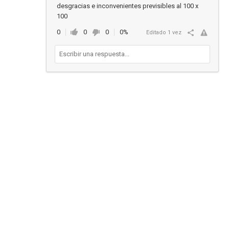
desgracias e inconvenientes previsibles al 100 x
100
0
0
0
0%
Editado 1 vez