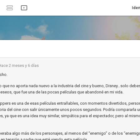
Iden
Hace 2 meses y 6 días
cho.
o que no aporta nada nuevo a la industria del cine y bueno, Disney…solo debes
deseos, que fue una de las pocas películas que abandoné en mi vida.
ppers es una de esas películas entrañables, con momentos divertidos, perso
toria del cine con salir únicamente unos pocos segundos. Podría compararla 
s, ya que es una idea muy similar, simpática para el espectador, pero al mis
peraba algo más de los personajes, al menos del “enemigo” o de los “enemig
en tensión a nadie que esté viendo esta película.