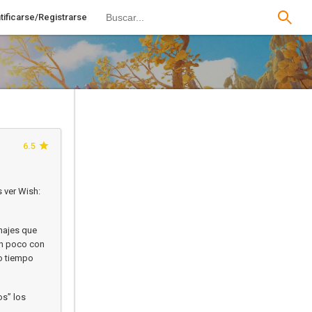
tificarse/Registrarse
6.5
 ver Wish:
najes que
un poco con
mo tiempo
os” los