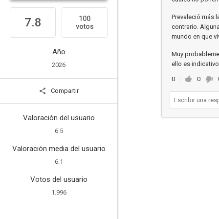
Prevaleció más l
100
7.8
votos
contrario. Algun
mundo en que vi
Año
Muy probablement
ello es indicativ
2026
0
0
Compartir
Valoración del usuario
6.5
Valoración media del usuario
6.1
Votos del usuario
1.996