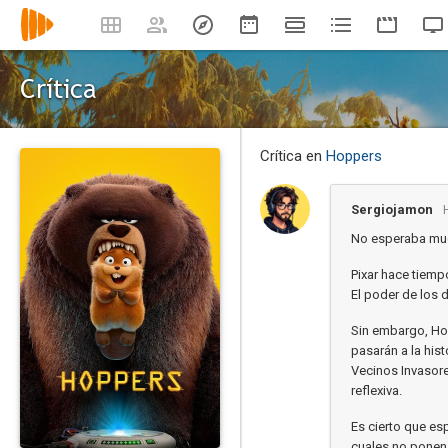
Crítica
Crítica en
Hoppers
Sergiojamon
No esperaba mu
Pixar hace tiemp
El poder de los 
Sin embargo, Ho
pasarán a la his
Vecinos Invasore
reflexiva.
Es cierto que es
cuales no ponen 