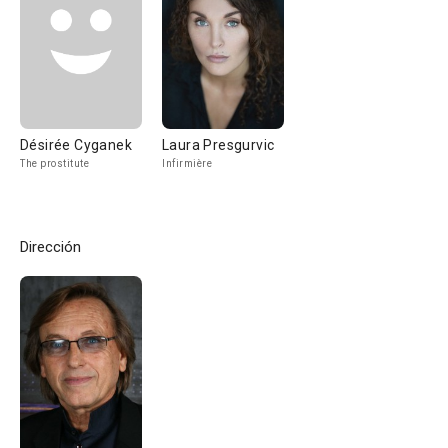
Désirée Cyganek
Laura Presgurvic
The prostitute
Infirmière
Dirección