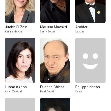
Judith El Zein
Moussa Maaskri
Amidou
Karine Hayoun
Samy Boban
Lakdar
Lubna Azabal
Etienne Chicot
Philippe Nahon
Amel Zeroual
Paul Angeli
Kazan