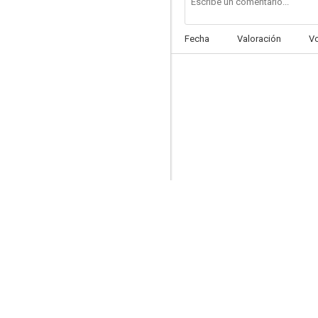
Fecha
Valoración
V
Halfway There
--
El color de mis alas
--