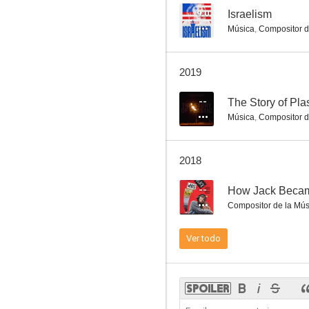
9.0
Israelism
Música
,
Compositor d
Escuela de zombies
2019
--
--
The Story of Plas
Música
,
Compositor d
2018
--
How Jack Becam
Compositor de la Mús
The Story of Plastic
Ver todo
--