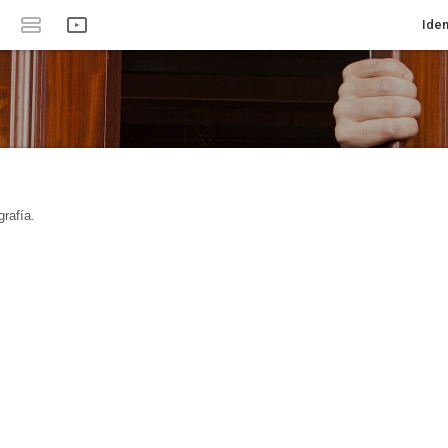
Iden
rafía.