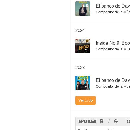
6.5
El banco de Dav
Compositor de la Mús
Agatha Christie: Poirot - Los relojes
2024
7.7
--
Inside No 9: Bo
Compositor de la Mús
2023
7.3
El banco de Da
Compositor de la Mús
Biggie and Tupac
Ver todo
7.2