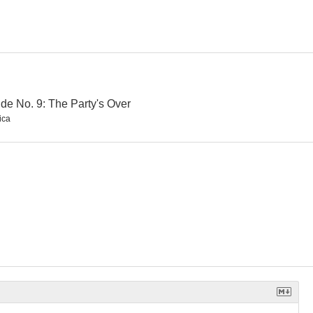
eat
Malice in Wonderland
This Is Christmas
7.5
7.4
7.3
ide No. 9: The Party's Over
ica
eption
Tutankamón
El banco de Dave
6.6
6.5
6.5