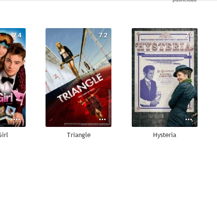
7.4
7.2
7.0
irl
Triangle
Hysteria
10
10
10