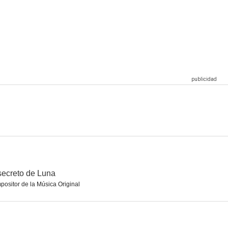
Inside No. 9: The Bones of St Nicholas
Agatha Christie: Poirot - Los trabajos de Hércules
Agatha Christie: Poirot - El templete de Nasse-House
10
10
9.5
Agatha Christie: Poirot - Las manzanas
Agatha Christie: Poirot - Tragedia en tres actos
Alien: Isolation: The Digital Series
8.0
8.0
7.7
secreto de Luna
ositor de la Música Original