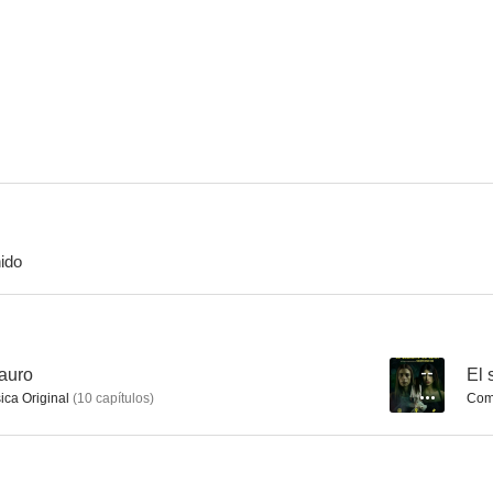
Black Death (Garra negra)
Cuentos de Halloween
10
10
ido
Agatha Christie: Poirot - Los elefantes pueden recordar
Agatha Christie: Poirot - Los cuatro grandes
8.6
8.0
tauro
--
El 
ica Original
(
10
capítulos
)
Comp