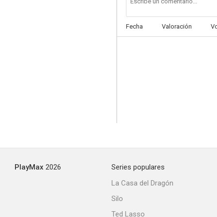
Fecha
Valoración
V
La redada
6.2
PlayMax
2026
Series populares
Desmembrados (Severance)
La Casa del Dragón
4.0
Silo
Ted Lasso