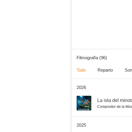
Deseando libertad
10
Filmografía (96)
Todo
Reparto
Son
2026
Agatha Christie: Poirot - Telón: El último caso de Hércules Poirot
9.0
--
La isla del mino
Compositor de la Mús
2025