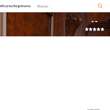
tificarse/Registrarse
--