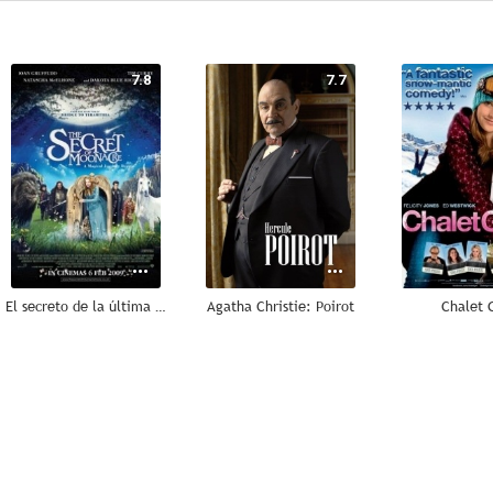
7.8
7.7
El secreto de la última luna
Agatha Christie: Poirot
Chalet G
6.2
5.2