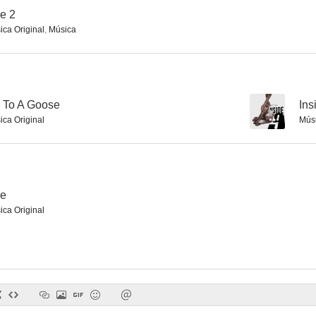
e 2
ica Original
,
Música
Inside No. 9
Trauma
Fresh M
7.6
7.6
o To A Goose
--
Ins
ica Original
Mús
ve
ica Original
El retorno de los Yamakasi, los hijos del viento
Agatha Christie: Poirot - Asesinato en el Orient Express
Miss Conc
7.2
6.7