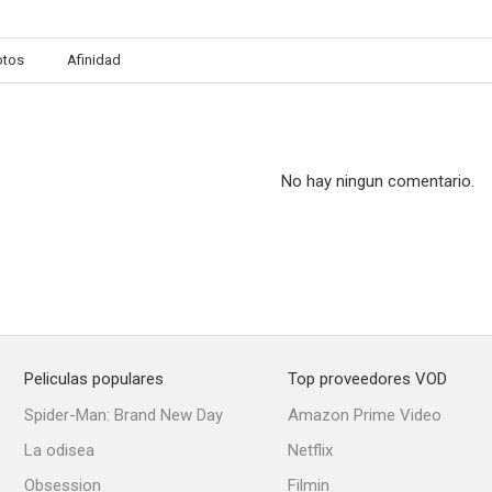
otos
Afinidad
Cosas nuestras
Sinbad
El doble del
6.0
5.7
No hay ningun comentario.
Peliculas populares
Top proveedores VOD
Animal
Unwelcome
Grabbe
Spider-Man: Brand New Day
Amazon Prime Video
--
--
La odisea
Netflix
Obsession
Filmin