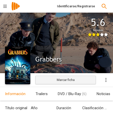
Identificarse/Registrarse
5.6
14 votos
Grabbers
Marcar ficha
Estrenada
Información
Trailers
DVD / Blu-Ray
(6)
Noticias
Título original
Año
Duración
Clasificación por edades