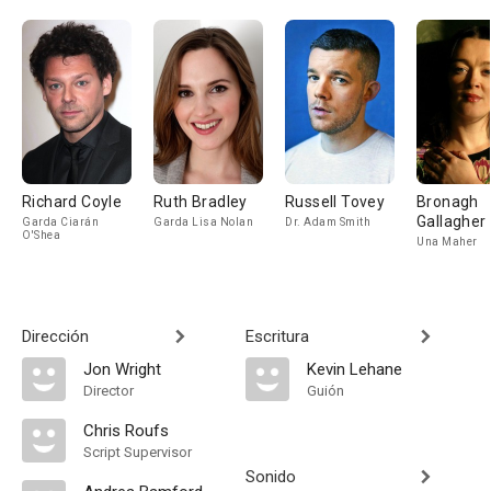
Richard Coyle
Ruth Bradley
Russell Tovey
Bronagh
Gallagher
Garda Ciarán
Garda Lisa Nolan
Dr. Adam Smith
O'Shea
Una Maher
Dirección
Escritura
Jon Wright
Kevin Lehane
Director
Guión
Chris Roufs
Script Supervisor
Sonido