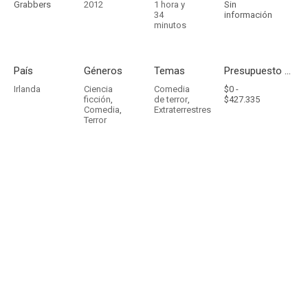
Grabbers
2012
1 hora y
Sin
34
información
minutos
País
Géneros
Temas
Presupuesto - Ingresos
Irlanda
Ciencia
Comedia
$0 -
ficción
,
de terror
,
$427.335
Comedia
,
Extraterrestres
Terror