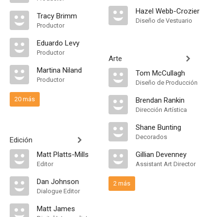
Hazel Webb-Crozier
Tracy Brimm
Diseño de Vestuario
Productor
Eduardo Levy
Productor
Arte
Martina Niland
Tom McCullagh
Productor
Diseño de Producción
20 más
Brendan Rankin
Dirección Artística
Shane Bunting
Decorados
Edición
Matt Platts-Mills
Gillian Devenney
Editor
Assistant Art Director
Dan Johnson
2 más
Dialogue Editor
Matt James