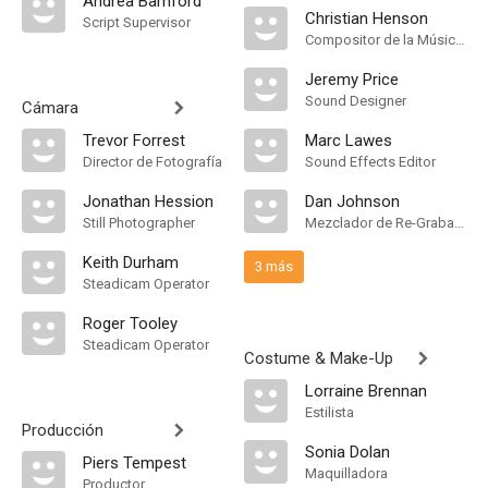
Andrea Bamford
Christian Henson
Script Supervisor
Compositor de la Música Original
Jeremy Price
Sound Designer
Cámara
Trevor Forrest
Marc Lawes
Director de Fotografía
Sound Effects Editor
Jonathan Hession
Dan Johnson
Still Photographer
Mezclador de Re-Grabación de Sonido
Keith Durham
3 más
Steadicam Operator
Roger Tooley
Steadicam Operator
Costume & Make-Up
Lorraine Brennan
Estilista
Producción
Sonia Dolan
Piers Tempest
Maquilladora
Productor