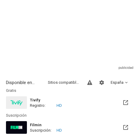
Disponible en...
Sitios compatibles
España
Gratis
Tivify
Registro:
HD
Disponible hasta el Mié, 09 May 2029 (Quedan 2 años)
Suscripción
Filmin
Suscripción:
HD
Disponible hasta el Mié, 26 Ago 2026 (Quedan 19 días)