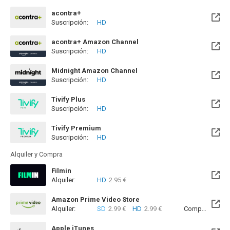
acontra+
Suscripción:
HD
acontra+ Amazon Channel
Suscripción:
HD
Midnight Amazon Channel
Suscripción:
HD
Tivify Plus
Suscripción:
HD
Disponible hasta el Mié, 09 May 2029 (Quedan 2 años)
Tivify Premium
Suscripción:
HD
Disponible hasta el Mié, 09 May 2029 (Quedan 2 años)
Alquiler y Compra
Filmin
Alquiler:
HD
2.95 €
Disponible hasta el Mié, 26 Ago 2026 (Quedan 19 días)
Amazon Prime Video Store
Alquiler:
SD
2.99 €
HD
2.99 €
Compra:
SD
7
Apple iTunes