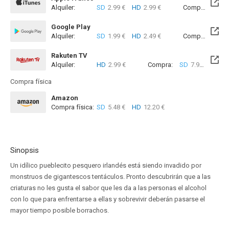
Alquiler:
SD
2.99 €
HD
2.99 €
Compra:
SD
7
Google Play
Alquiler:
SD
1.99 €
HD
2.49 €
Compra:
SD
4
Rakuten TV
Alquiler:
HD
2.99 €
Compra:
SD
7.99 €
HD
9
Compra física
Amazon
Compra física:
SD
5.48 €
HD
12.20 €
Sinopsis
Un idílico pueblecito pesquero irlandés está siendo invadido por
monstruos de gigantescos tentáculos. Pronto descubrirán que a las
criaturas no les gusta el sabor que les da a las personas el alcohol
con lo que para enfrentarse a ellas y sobrevivir deberán pasarse el
mayor tiempo posible borrachos.