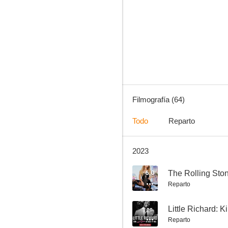
The Rolling Stones. Let's Spend the Night Together
6.0
Filmografía (64)
Todo
Reparto
2023
The Rolling Stones: Angry
6.0
6.0
The Rolling Sto
Reparto
--
Little Richard: 
Reparto