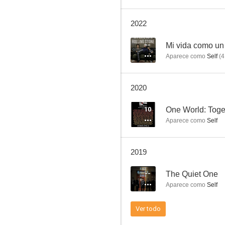
2022
Gimme Shelter
--
Mi vida como un
Aparece como
Self
(
4
--
2020
10
One World: Toge
Aparece como
Self
2019
Mi vida como un Rolling Stone
--
The Quiet One
--
Aparece como
Self
Ver todo