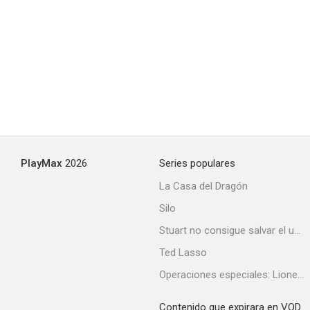
The Rolling Stones: The Stones in the Park
--
PlayMax
2026
Series populares
La Casa del Dragón
Silo
The T.A.M.I. Show
Stuart no consigue salvar el universo
Ted Lasso
Operaciones especiales: Lioness
Contenido que expirara en VOD