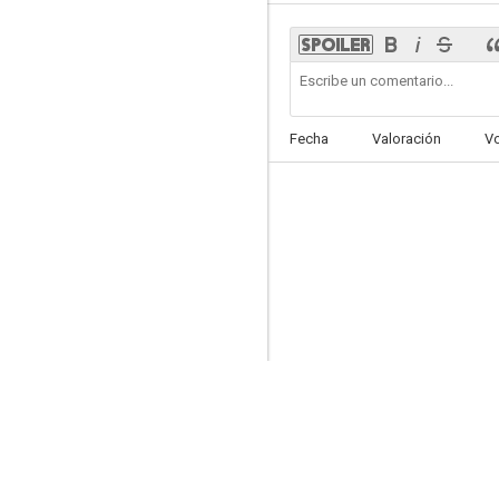
The Rolling Stones: Bridges to Buenos Aires
Fecha
Valoración
V
--
The Rolling Stones Havana Moon
--