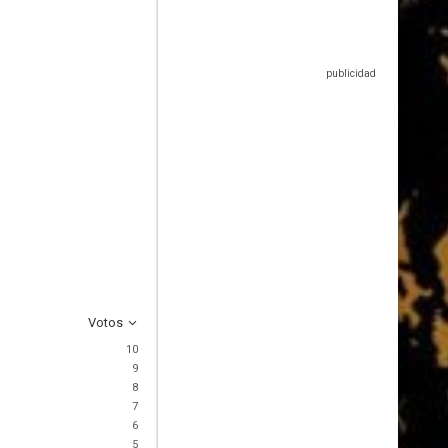
Votos
10
9
8
7
6
5