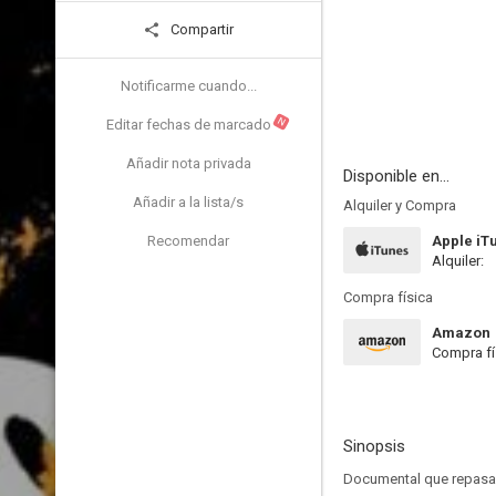
Compartir
Notificarme cuando...
N
Editar fechas de marcado
Añadir nota privada
Disponible en...
Añadir a la lista/s
Alquiler y Compra
Recomendar
Apple iT
Alquiler:
Compra física
Amazon
Compra fí
Sinopsis
Documental que repasa l