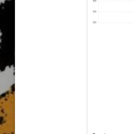
???
???
???