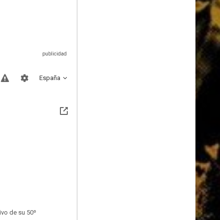
España
ivo de su 50º