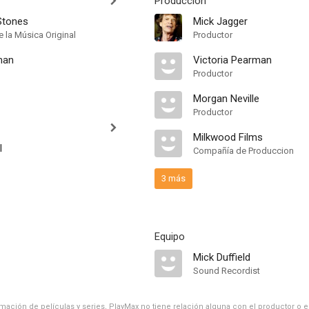
Producción
Stones
Mick Jagger
 la Música Original
Productor
man
Victoria Pearman
Productor
Morgan Neville
Productor
Milkwood Films
l
Compañía de Produccion
3 más
Equipo
Mick Duffield
Sound Recordist
ación de películas y series, PlayMax no tiene relación alguna con el productor o el d