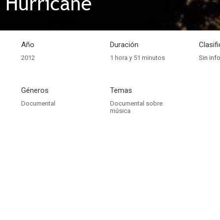
e Hurricane
Año
Duración
Clasif
2012
1 hora y 51 minutos
Sin inf
Géneros
Temas
Documental
Documental sobre
música