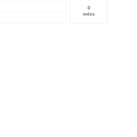
0
votos