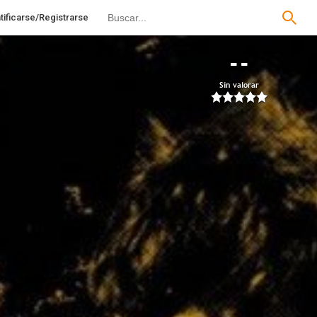
tificarse/Registrarse
--
Sin valorar