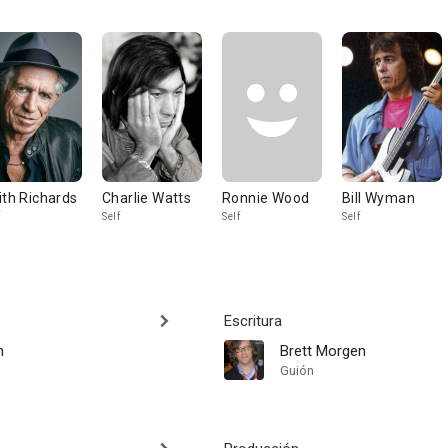
ith Richards
Charlie Watts
Ronnie Wood
Bill Wyman
Self
Self
Self
Escritura
n
Brett Morgen
Guión