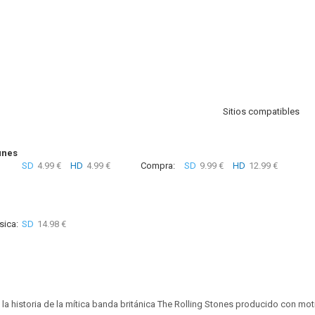
Sitios compatibles
unes
SD
4.99 €
HD
4.99 €
Compra:
SD
9.99 €
HD
12.99 €
sica:
SD
14.98 €
a historia de la mítica banda británica The Rolling Stones producido con mot