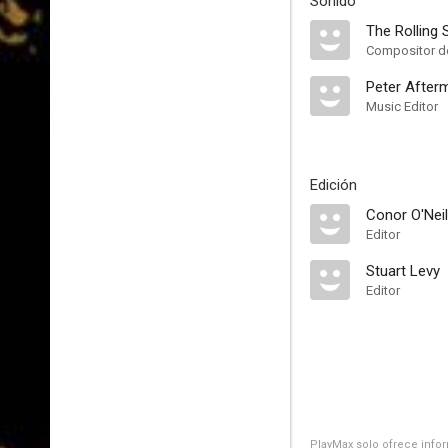
Sonido
The Rolling 
Compositor de
Peter After
Music Editor
Edición
Conor O'Neil
Editor
Stuart Levy
Editor
PlayMax solo ofrece inform