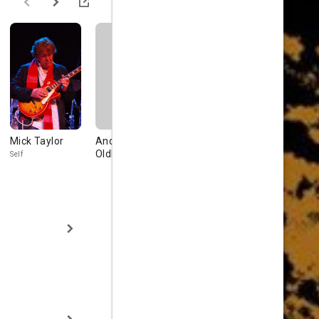
Mick Taylor
Andrew Loog
Brian Jones
Dick Cavet
Oldham
Self
Self (archive footage)