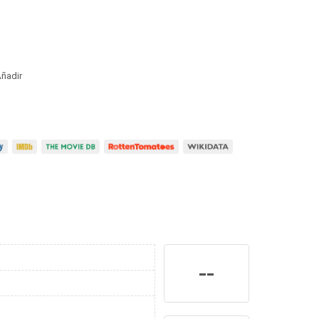
ñadir
--