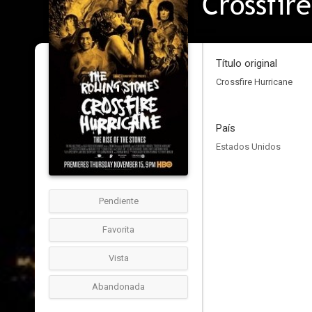
Crossfir
Título original
Crossfire Hurricane
País
Estados Unidos
Pendiente
Favorita
Vista
Abandonada