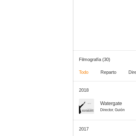
Ciudad en tinieblas
6.8
Filmografía (30)
Todo
Reparto
Dir
2018
La dama de Shanghai
6.0
--
Watergate
Director
,
Guión
2017