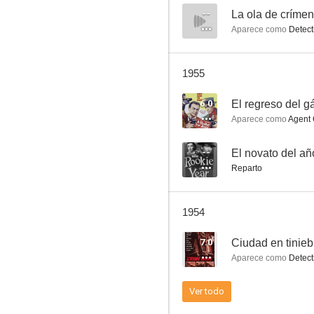
--
La ola de críme
Aparece como
Detecti
El regreso del gángster
1955
--
6.0
El regreso del g
Aparece como
Agent 
--
El novato del añ
Reparto
1954
Watergate
7.0
Ciudad en tinieb
--
Aparece como
Detective
Ver todo