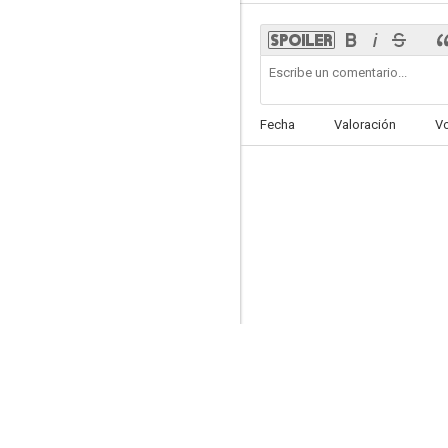
El novato del año
Fecha
Valoración
V
--
Everything I Have Is Yours
--