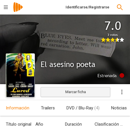
Identificarse/Registrarse
7.0
3 votos
El asesino poeta
Estrenada
Marcar ficha
Información
Trailers
DVD / Blu-Ray
(4)
Noticias
Título original
Año
Duración
Clasificación por edades