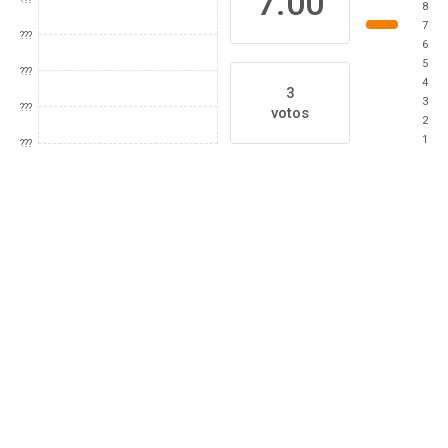
7.00
8
7
???
6
5
???
4
3
3
???
votos
2
1
???