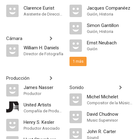
Clarence Eurist
Jacques Companéez
Asistente de Dirección
Guión, Historia
Simon Gantillon
Guión, Historia
Cámara
Ernst Neubach
William H. Daniels
Guión
Director de Fotografía
1 más
Producción
James Nasser
Sonido
Productor
Michel Michelet
Compositor de la Música Original
United Artists
Compañía de Produccion
David Chudnow
Music Supervisor
Henry S. Kesler
Productor Asociado
John R. Carter
Sound