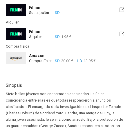
Filmin
Suscripción:
SD
Disponible hasta el Mié, 25 Nov 2026 (Quedan 3 meses)
Alquiler
Filmin
Alquiler:
SD
1.95 €
Disponible hasta el Mié, 25 Nov 2026 (Quedan 3 meses)
Compra física
Amazon
Compra física:
SD
20.00 €
HD
13.95 €
Sinopsis
Siete bellas jóvenes son encontradas asesinadas. La única
coincidencia entre ellas es que todas respondieron a anuncios
clasificados. El encargado de la investigación es el inspector Temple
(Charles Coburn) de Scotland Yard. Sandra, una amiga de Lucy, la
última joven asesinada, le servirá como anzuelo. Bajo la protección de
un guardaespaldas (George Zucco), Sandra responderá a todos los