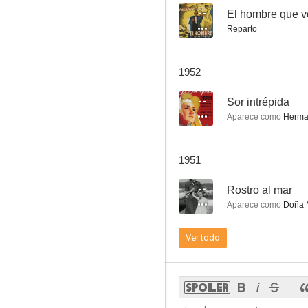
--
El hombre que v
Reparto
El señorito Octavio
1952
--
--
Sor intrépida
Aparece como
Herman
1951
--
Rostro al mar
Aparece como
Doña 
La casa de las sonrisas
Ver todo
--