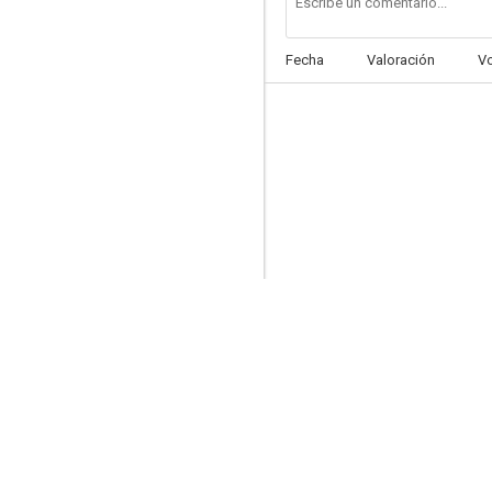
Fecha
Valoración
V
Cuando los ángeles duermen
--
El fantasma y doña Juanita
--