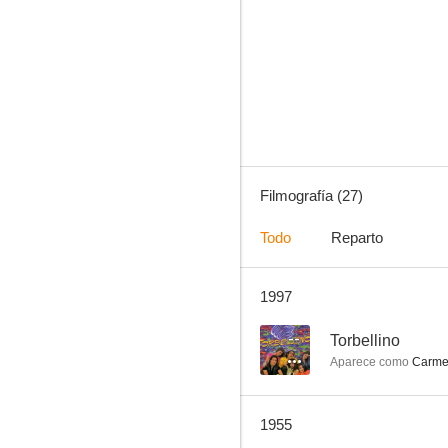
Érase una vez...
--
Filmografía (27)
Todo
Reparto
1997
Sor intrépida
--
--
Torbellino
Aparece como
Carme
1955