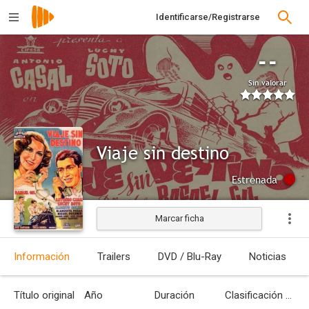
Identificarse/Registrarse
--
Sin valorar
Viaje sin destino
Estrenada
Marcar ficha
Información
Trailers
DVD / Blu-Ray
Noticias
Título original
Año
Duración
Clasificación por edades