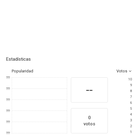
Estadísticas
Popularidad
Votos
???
10
9
--
???
8
7
???
6
5
???
4
0
3
???
votos
2
1
???