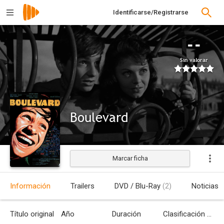
Identificarse/Registrarse
--
Sin valorar
Boulevard
Marcar ficha
Estrenada
Información
Trailers
DVD / Blu-Ray
(2)
Noticias
Título original
Año
Duración
Clasificación por edades