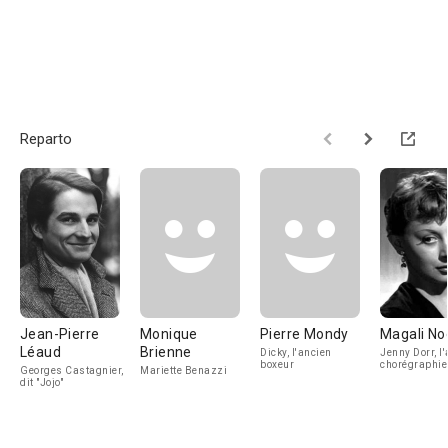
Reparto
Jean-Pierre
Monique
Pierre Mondy
Magali No
Léaud
Brienne
Dicky, l'ancien
Jenny Dorr, l'
boxeur
chorégraphie
Georges Castagnier,
Mariette Benazzi
dit "Jojo"