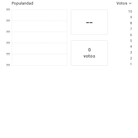
Popularidad
Votos
???
10
9
--
???
8
7
???
6
5
???
4
0
3
???
votos
2
1
???