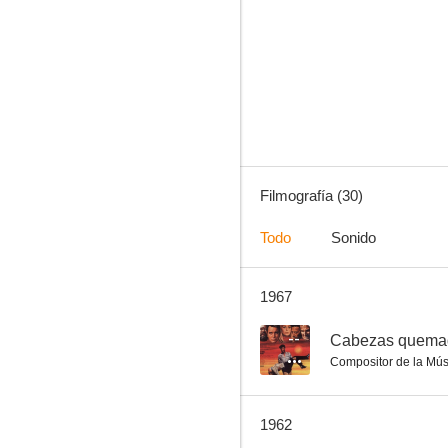
Voto decisivo
--
Filmografía (30)
Todo
Sonido
1967
El monóculo negro
--
--
Cabezas quema
Compositor de la Mús
1962