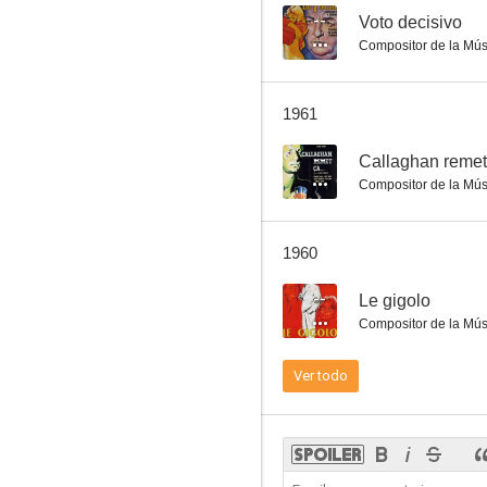
--
Voto decisivo
Compositor de la Mús
Cena de acusados
1961
--
--
Callaghan remet
Compositor de la Mús
1960
--
Le gigolo
Compositor de la Mús
La muerte llega a las diez
Ver todo
--