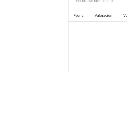
Fecha
Valoración
V
À toi de jouer... Callaghan!!!
--
Amor maldito
--