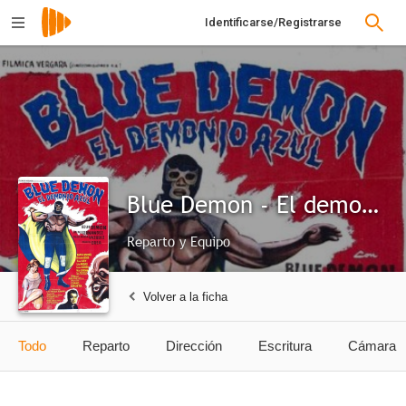
Identificarse/Registrarse
Blue Demon - El demonio azul
Reparto y Equipo
Volver a la ficha
Todo
Reparto
Dirección
Escritura
Cámara