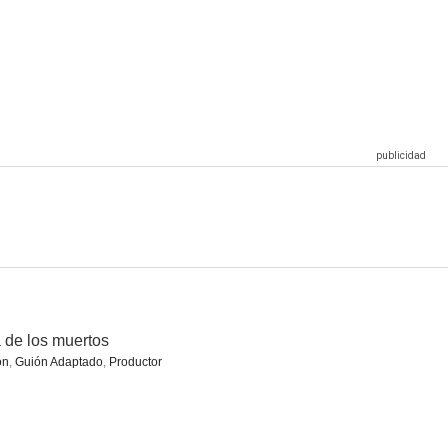
l terror
Serenata Macabra
El imperio de Drácula
--
--
--
abólica
Blue Demon - El demonio azul
El jugador
a de los muertos
ón
,
Guión Adaptado
,
Productor