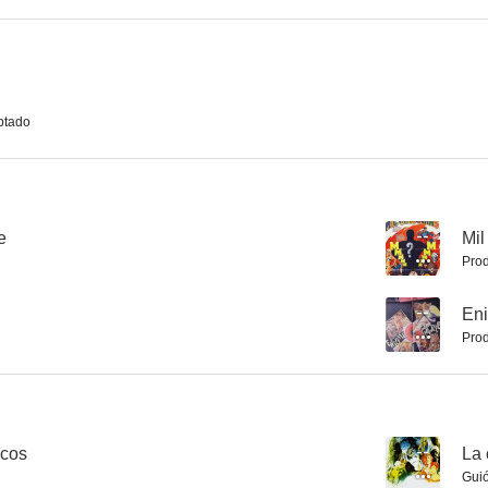
ptado
e
--
Mil
Prod
--
En
Prod
icos
--
La 
Gui