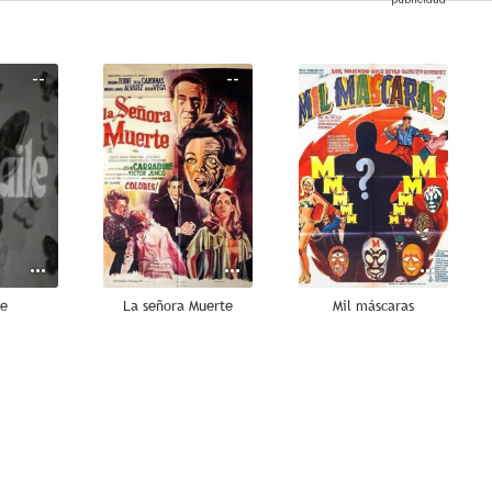
--
--
--
le
La señora Muerte
Mil máscaras
--
--
--