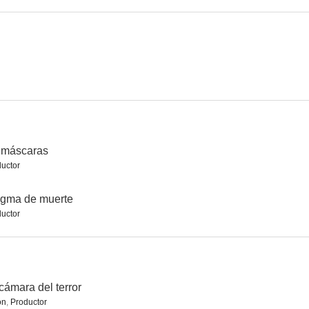
 máscaras
uctor
igma de muerte
uctor
cámara del terror
ón
,
Productor