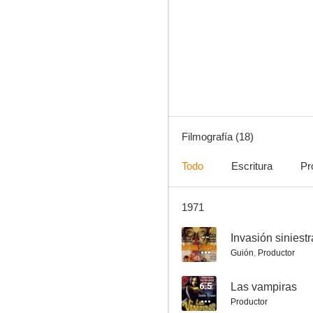
Las vampiras
--
Filmografía (18)
Todo
Escritura
Pr
1971
La sombra del murciélago
--
Invasión siniestr
Guión
,
Productor
6.5
Las vampiras
Productor