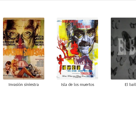
--
--
Invasión siniestra
Isla de los muertos
El bai
--
--