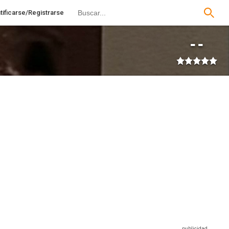
tificarse/Registrarse
--