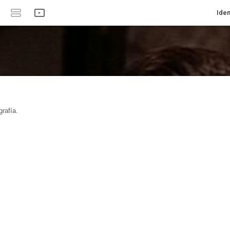
Iden
rafía.