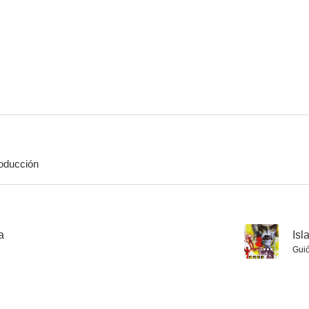
Enigma de muerte
Cerebros diabólicos
La cámara de
--
--
oducción
Blue Demon vs. el poder satánico
Profanadores de tumbas
El hacha di
a
--
Isl
Gui