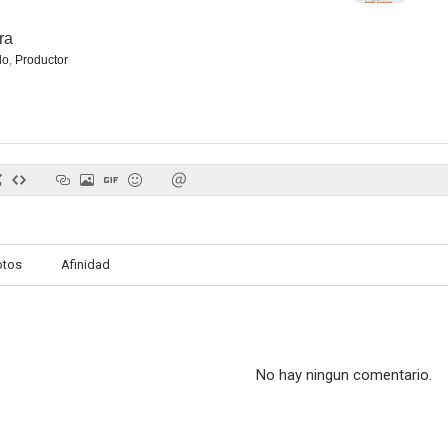
ra
do
,
Productor
otos
Afinidad
No hay ningun comentario.