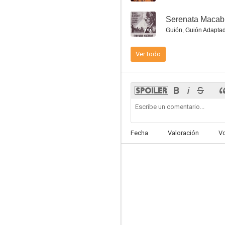
--
Serenata Macab
Guión
,
Guión Adapta
Ver todo
Fecha
Valoración
V