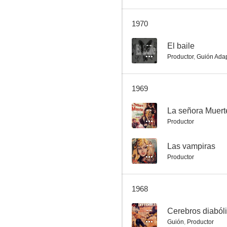
1970
--
El baile
Productor
,
Guión Ada
1969
--
La señora Muert
Productor
--
Las vampiras
Productor
1968
--
Cerebros diaból
Guión
,
Productor