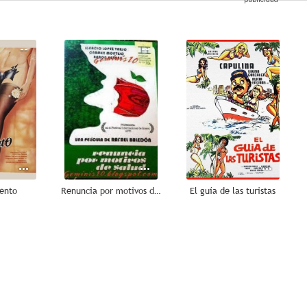
--
--
--
mento
Renuncia por motivos de salud
El guía de las turistas
--
--
--