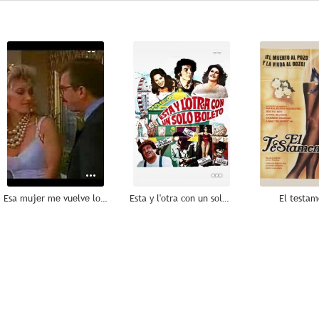
--
--
Esa mujer me vuelve loco
Esta y l'otra con un solo boleto
El testa
--
--