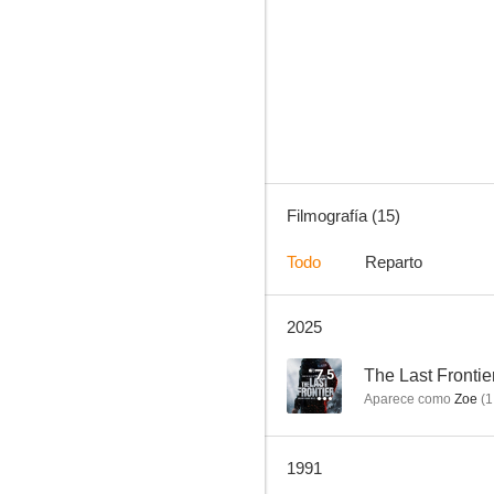
Viento salvaje
--
Filmografía (15)
Todo
Reparto
2025
Arriba las manos, texano
7.5
The Last Frontie
Aparece como
Zoe
(
1
1991