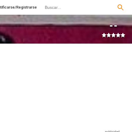
tificarse/Registrarse
--