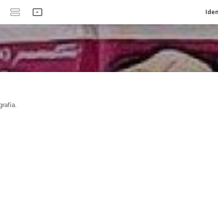
Iden
rafía.