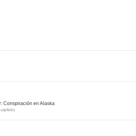
El bueno para nada
San Simón de los Magueyes
Invasión si
--
--
La sombra del murciélago
Blue Demon - El demonio azul
r: Conspiración en Alaska
capítulo
)