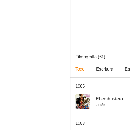
Todo un hombre
--
Filmografía (61)
Todo
Escritura
Eq
1985
Que te vaya bonito
--
--
El embustero
Guión
1983