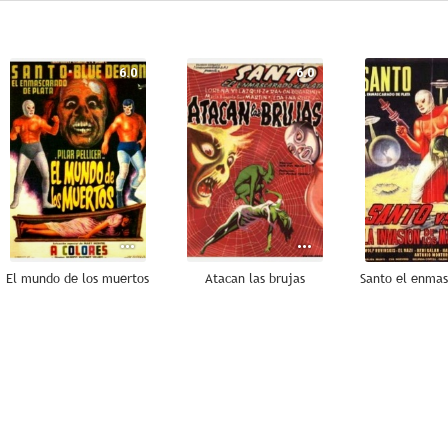
6.0
6.0
El mundo de los muertos
Atacan las brujas
--
--