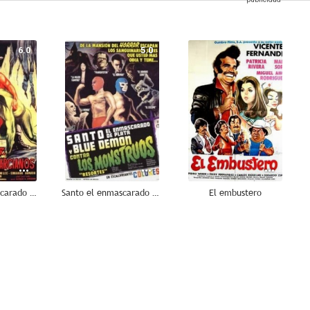
6.0
5.0
--
Santo el enmascarado de plata vs la invasión de los marcianos
Santo el enmascarado de plata y Blue Demon contra los monstruos
El embustero
--
--
--