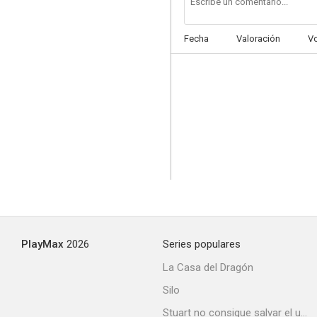
Fecha
Valoración
V
El barón Brakola
--
PlayMax
2026
Series populares
Profanadores de tumbas
La Casa del Dragón
--
Silo
Stuart no consigue salvar el universo