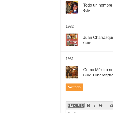
--
Todo un hombre
Guión
Santo contra la magia negra
1982
--
--
Juan Charrasque
Guión
1981
--
Como México no
Guión
,
Guión Adapta
Las aventuras de Juliancito
Ver todo
--