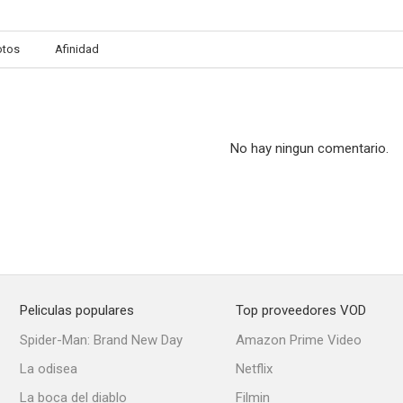
otos
Afinidad
Blue Demon vs. el poder satánico
Seis días para morir (La rabia)
--
--
No hay ningun comentario.
Peliculas populares
Top proveedores VOD
Viento negro
Juventud sin ley (Rebeldes a go-go)
El hacha di
Spider-Man: Brand New Day
Amazon Prime Video
--
--
La odisea
Netflix
La boca del diablo
Filmin