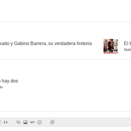
La venganza de Gabino Barrera
Los campeones justicieros
Misión su
--
--
ado y Gabino Barrera, su verdadera historia
--
El 
Gui
 hay dos
do
Santo contra Blue Demon en la Atlántida
Dos valientes
Alerta, alta
--
--