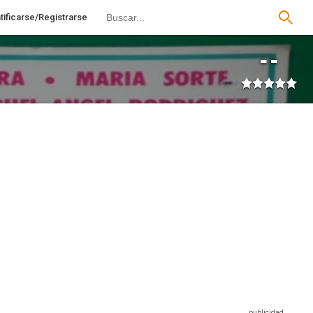
tificarse/Registrarse
--