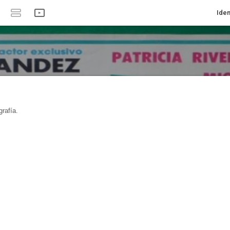
Iden
rafía.