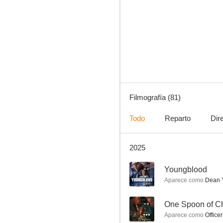
The Good Wife
8.3
Filmografía (81)
Todo
Reparto
Dir
2025
Marvel, Agentes de SHIELD
7.9
--
Youngblood
Aparece como
Dean Y
--
One Spoon of C
Aparece como
Office