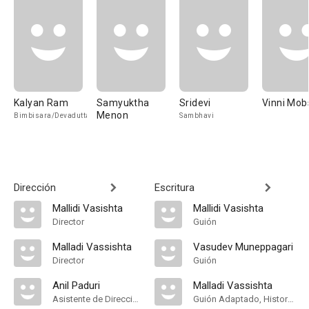
Kalyan Ram
Samyuktha
Sridevi
Vinni Mob
Menon
Bimbisara/Devadutta
Sambhavi
Dirección
Escritura
Mallidi Vasishta
Mallidi Vasishta
Director
Guión
Malladi Vassishta
Vasudev Muneppagari
Director
Guión
Anil Paduri
Malladi Vassishta
Asistente de Dirección
Guión Adaptado, Historia, Dialogue