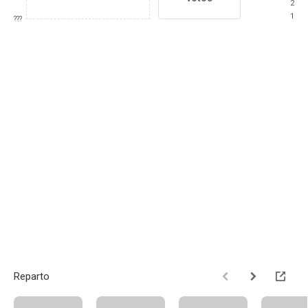
2
1
???
Reparto