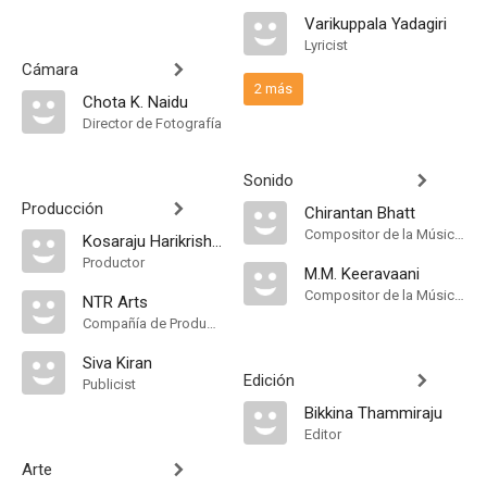
Varikuppala Yadagiri
Lyricist
Cámara
2 más
Chota K. Naidu
Director de Fotografía
Sonido
Producción
Chirantan Bhatt
Compositor de la Música Original, Music Director
Kosaraju Harikrishna
Productor
M.M. Keeravaani
Compositor de la Música Original
NTR Arts
Compañía de Produccion
Siva Kiran
Edición
Publicist
Bikkina Thammiraju
Editor
Arte