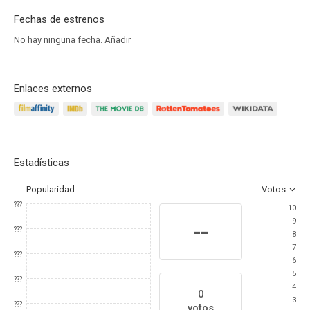
Fechas de estrenos
No hay ninguna fecha.
Añadir
Enlaces externos
Estadísticas
Popularidad
Votos
???
10
9
--
???
8
7
???
6
5
???
4
0
3
???
votos