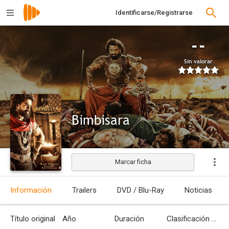
Identificarse/Registrarse
--
Sin valorar
Bimbisara
Marcar ficha
Estrenada
Información
Trailers
DVD / Blu-Ray
Noticias
Título original
Año
Duración
Clasificación por edades