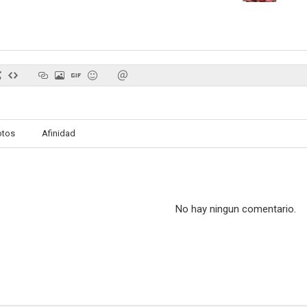
Pelli SandaD
Raja Vikramarka
Deyya
--
--
otos
Afinidad
No hay ningun comentario.
Valmiki
Maharshi
--
--