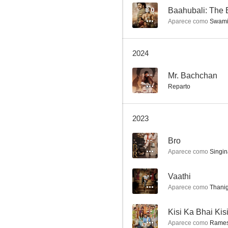
8.0
Baahubali: The 
Aparece como
Swam
Sarkaru Vaari Paata
2024
--
--
Mr. Bachchan
Reparto
2023
--
Bro
Aparece como
Singi
Godse
--
Vaathi
--
Aparece como
Thani
--
Kisi Ka Bhai Kis
Aparece como
Rames