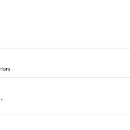
Bro
Mr. King
Vaath
--
--
ritura
Ponniyin Selvan: Part One
Rama Rao on Duty
Bheemla 
--
--
ral