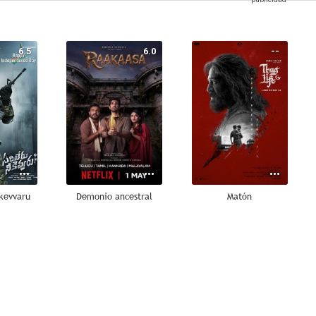
6.5
6.0
--
ekevvaru
Demonio ancestral
Matón
--
--
--