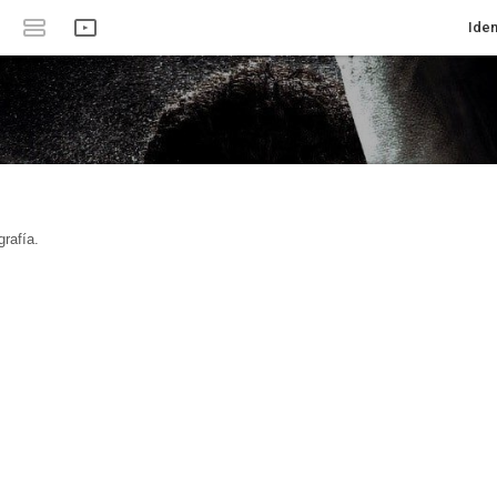
Iden
rafía.