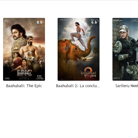
8.0
6.6
Baahubali: The Epic
Baahubali 2: La conclusión
Sarileru Ne
--
--