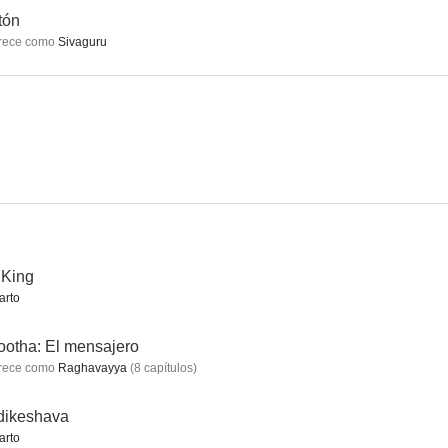
tón
rece como
Sivaguru
achi
Cheppalani Undhi
Dhamaka
--
--
--
 King
arto
Na venta paduthunna chinnadevadamma
Nallamala
Gaali Sampath
otha: El mensajero
--
--
--
rece como
Raghavayya
(
8
capítulos
)
dikeshava
arto