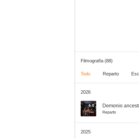
Mr. Bachchan
--
Filmografía (88)
Todo
Reparto
Esc
2026
Aadikeshava
--
6.0
Demonio ancest
Reparto
2025