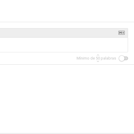
m
Mosagallu
Ala Vaikunthapurramuloo
--
--
--
Mínimo de
50
palabras
Sye Raa Narasimha Reddy
Low Class Ticket
Agnyaathavaasi
--
--
--