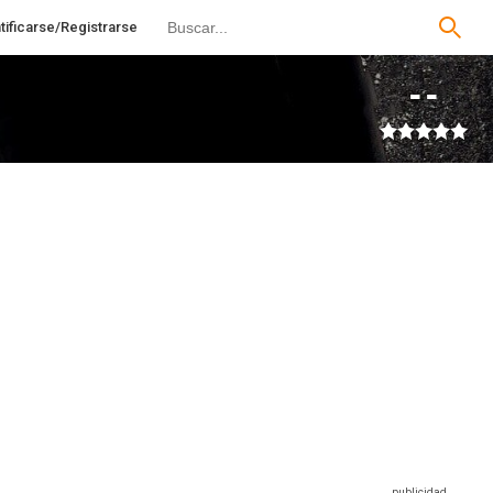
tificarse/Registrarse
--