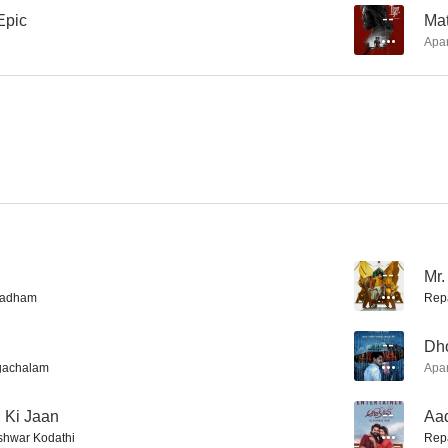
Epic
--
Ma
i
Apa
F3: Fun and Frustration
HIT: El segundo caso
Super M
--
--
--
Mr.
nadham
Rep
Bimbisara
Acharya
--
Dho
--
--
gachalam
Apa
i Ki Jaan
--
Aa
hwar Kodathi
Rep