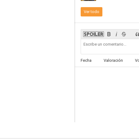
Ver todo
Jathi Ratnalu
--
Fecha
Valoración
V
iSmart Shankar
--