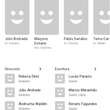
Júlio Andrade
Marjorie
Pablo Sanábio
Tatsu Car
Estiano
Dr. Evandro
Dr. Charles
Dr. Rafael
Dra. Carolina
Dirección
Escritura
Rebeca Diniz
Lucas Paraizo
Director
Guión
Júlio Andrade
Marcio Maranhão
Director
Guión, Libro
Andrucha Waddington
Renato Fagundes
Director
Guión