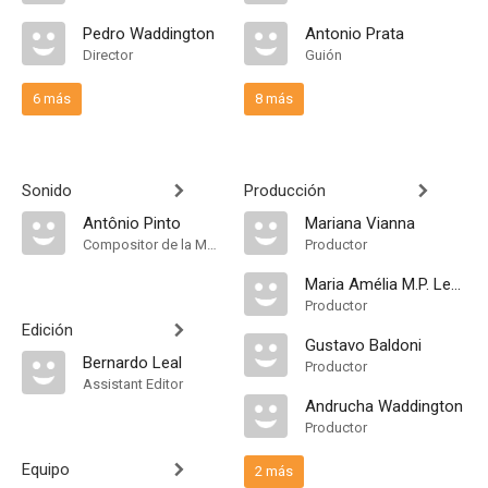
Pedro Waddington
Antonio Prata
Director
Guión
6 más
8 más
Sonido
Producción
Antônio Pinto
Mariana Vianna
Compositor de la Música Original
Productor
Maria Amélia M.P. Leão Teixeira
Productor
Edición
Gustavo Baldoni
Bernardo Leal
Productor
Assistant Editor
Andrucha Waddington
Productor
Equipo
2 más