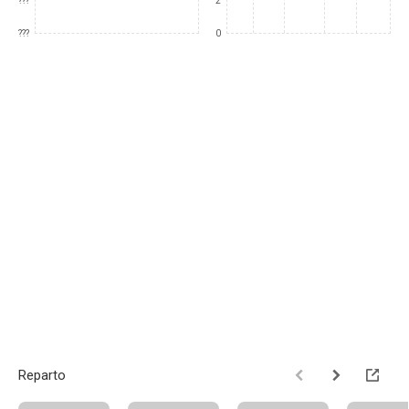
???
2
???
0
Reparto