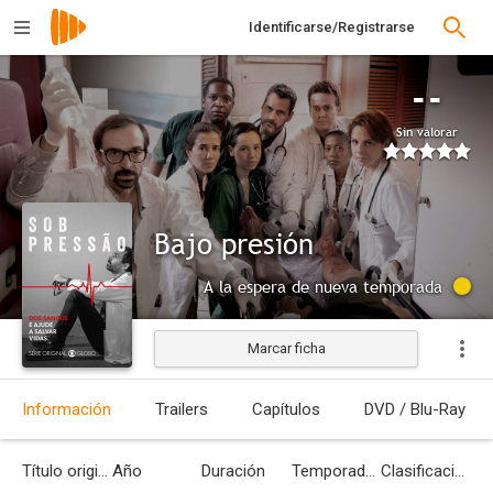
Identificarse/Registrarse
--
Sin valorar
Bajo presión
A la espera de nueva temporada
Marcar ficha
Información
Trailers
Capítulos
DVD / Blu-Ray
Título original
Año
Duración
Temporadas
Clasificación por edades