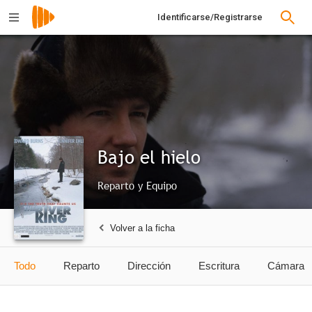
Identificarse/Registrarse
Bajo el hielo
Reparto y Equipo
Volver a la ficha
Todo
Reparto
Dirección
Escritura
Cámara