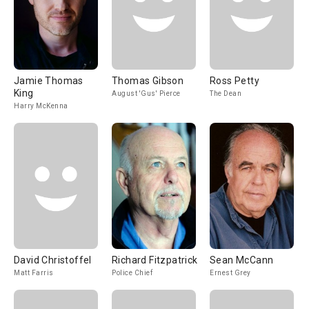
Jamie Thomas
Thomas Gibson
Ross Petty
King
August 'Gus' Pierce
The Dean
Harry McKenna
David Christoffel
Richard Fitzpatrick
Sean McCann
Matt Farris
Police Chief
Ernest Grey