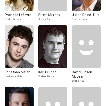
Rachelle Lefevre
Bruce Murphy
Julian Rhind-Tutt
Carlin Leander
Joey's Son
Eric Herman
Jonathan Malen
Karl Pruner
David Gibson
McLean
Nathaniel Gibb
Walter Pierce
Young Abel