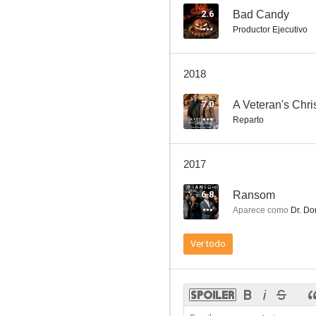
2.6
Bad Candy
Productor Ejecutivo
16 calles
2018
8.5
7.0
A Veteran's Chr
Reparto
2017
6.8
Ransom
Aparece como
Dr. Do
Rumbo al Sur
Ver todo
8.0