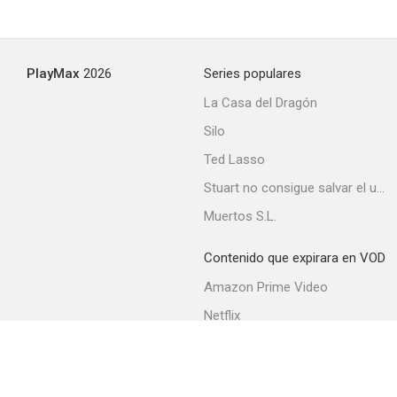
Mutación
PlayMax
2026
Series populares
--
La Casa del Dragón
Silo
Ted Lasso
Stuart no consigue salvar el universo
Muertos S.L.
Contenido que expirara en VOD
Kevin Hill
Amazon Prime Video
--
Netflix
Filmin
Movistar+