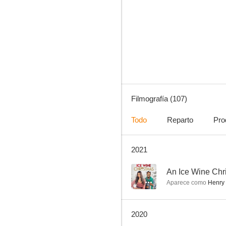
El indomable Will Hunting
8.0
Filmografía (107)
Todo
Reparto
Pro
2021
Dark Matter
7.0
--
An Ice Wine Chr
Aparece como
Henry 
2020