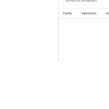
Fecha
Valoración
V
Destellos de genio
7.2
Aventuras en la Casa Blanca
7.0