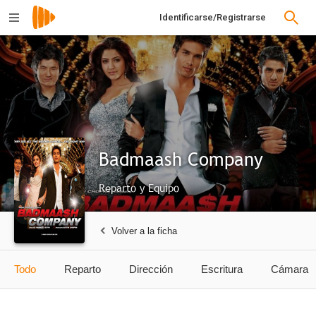
Identificarse/Registrarse
Badmaash Company
Reparto y Equipo
Volver a la ficha
Todo
Reparto
Dirección
Escritura
Cámara