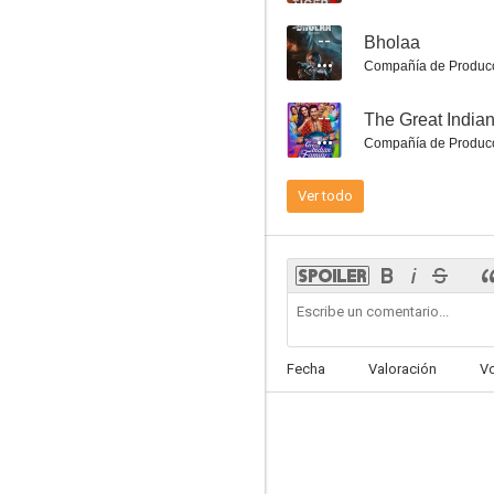
--
Bholaa
Compañía de Produc
--
The Great India
Pyaar Impossible!
Compañía de Produc
6.5
Ver todo
Fecha
Valoración
V
Mardaani 3
6.0