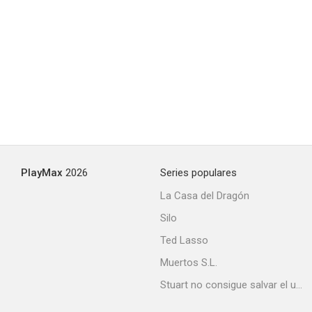
Badmaash Company
--
PlayMax
2026
Series populares
La Casa del Dragón
Silo
New York
Ted Lasso
--
Muertos S.L.
Stuart no consigue salvar el universo