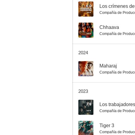
6.0
Los crímenes de
Compañía de Produc
Los trabajadores del ferrocarril: La historia no contada de Bhopal 1984
--
Chhaava
Compañía de Produc
7.5
2024
7.7
Maharaj
Compañía de Produc
2023
Un amor contra viento y marea
7.8
7.0
Compañía de Produc
--
Tiger 3
Compañía de Produc