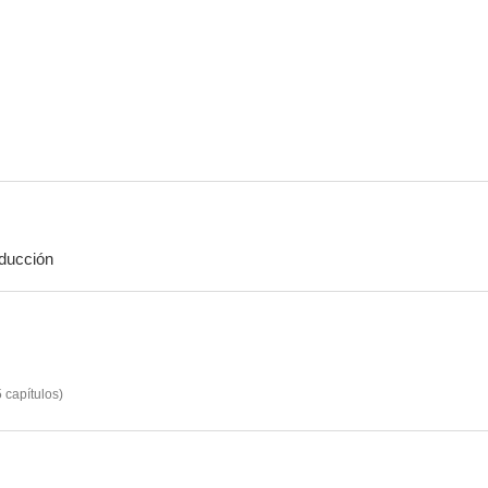
Ratcatcher
Un pequeño caos
5.8
5.7
ducción
The Little Stranger
El hombre más buscado
Código cr
4.0
--
5
capítulos
)