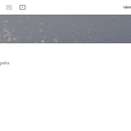
Iden
rafía.