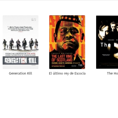
8.1
7.3
Generation Kill
El último rey de Escocia
The Ho
7.5
7.3