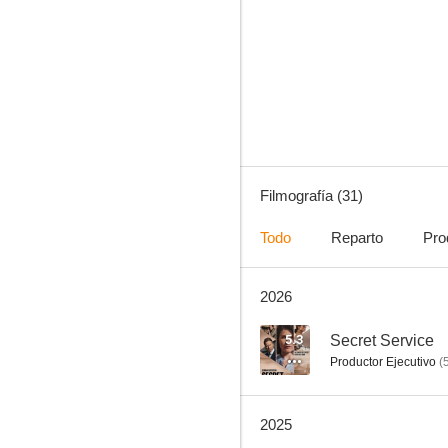
La mujer que camina delante
6.4
Filmografía (31)
Todo
Reparto
Pro
2026
Funny Woman
4.5
5.3
Secret Service
Productor Ejecutivo
(
2025