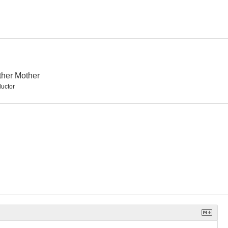
to
Medio sol amarillo
I Am Slave
--
--
--
her Mother
uctor
 Road
Vidas enfrentadas
Hamish Macbeth