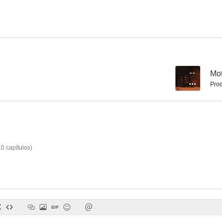
Cargo
Mother Mother
Lagar
--
--
--
Mot
Prod
10
capítulos
)
Hotel
Invasión: La Tierra
The Crow