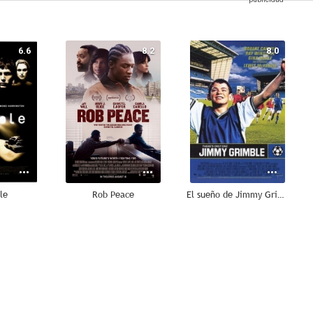
6.6
8.2
8.0
le
Rob Peace
El sueño de Jimmy Grimble
7.2
7.1
7.0