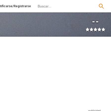
tificarse/Registrarse
--