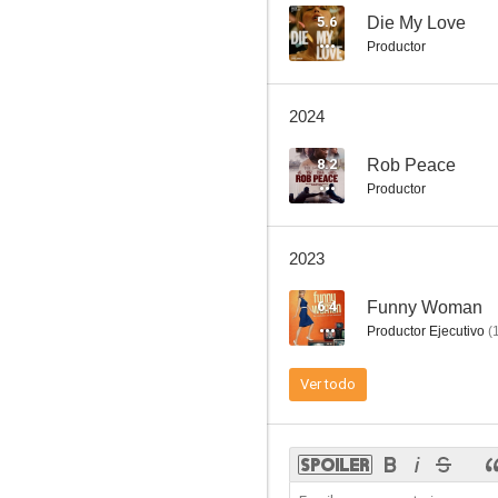
5.6
Die My Love
Productor
Su Majestad Mrs. Brown
2024
--
8.2
Rob Peace
Productor
2023
6.4
Funny Woman
Productor Ejecutivo
(
Érase una vez en los Midlands
Ver todo
--