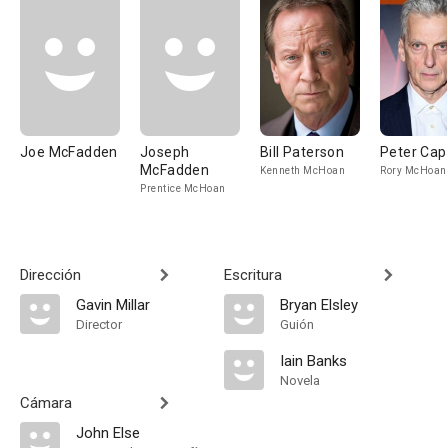
Joe McFadden
Joseph
Bill Paterson
Peter Cap
McFadden
Kenneth McHoan
Rory McHoan
Prentice McHoan
Dirección
Escritura
Gavin Millar
Bryan Elsley
Director
Guión
Iain Banks
Novela
Cámara
John Else