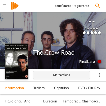
Identificarse/Registrarse
--
Sin valorar
The Crow Road
Finalizada
Marcar ficha
Información
Trailers
Capítulos
DVD / Blu-Ray
Título original
Año
Duración
Temporadas
Clasificación por edades