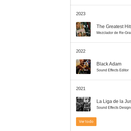
2023
Annabelle 2: La Creacion
6.1
The Greatest Hit
Mezclador de Re-Gra
7.1
2022
7.1
Black Adam
Sound Effects Editor
2021
Los Rose
8.2
La Liga de la Ju
7.0
Sound Effects Design
Ver todo