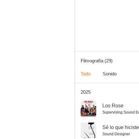
Los milagros del cielo
7.6
Filmografía (29)
Todo
Sonido
2025
El escándalo
7.2
7.1
Los Rose
Supervising Sound Ed
5.0
Sé lo que hiciste
Sound Designer