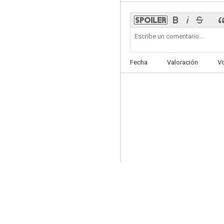
La acompañante
Fecha
Valoración
V
6.8
Una buena receta
6.2