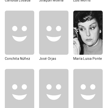
Cándida Losada
Joaquín Molina
Luis Morris
Conchita Núñez
José Orjas
María Luisa Ponte