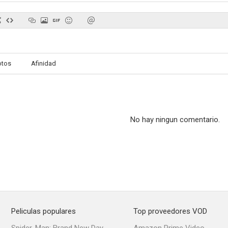
Estación Unión
Frenchie
Mala hi
otos
Afinidad
--
--
No hay ningun comentario.
The Secret of St. Ives
The Tioga Kid
Venganza d
--
--
Peliculas populares
Top proveedores VOD