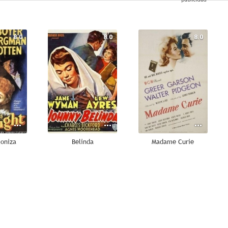
8.0
8.0
8.0
goniza
Belinda
Madame Curie
7.0
7.0
7.0