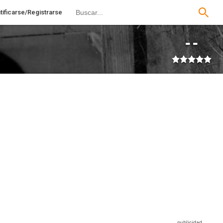
tificarse/Registrarse
--