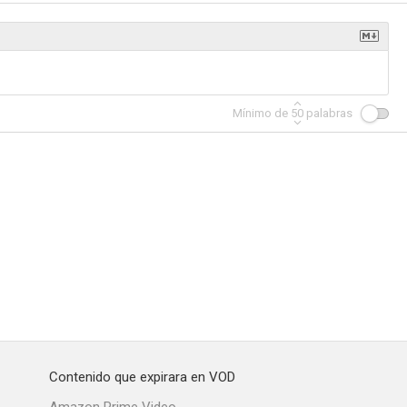
erba
Alias Nick Beal
La acusada
Mínimo de
50
palabras
--
--
--
e mujer
California
Thunder in the Valley
--
--
--
Contenido que expirara en VOD