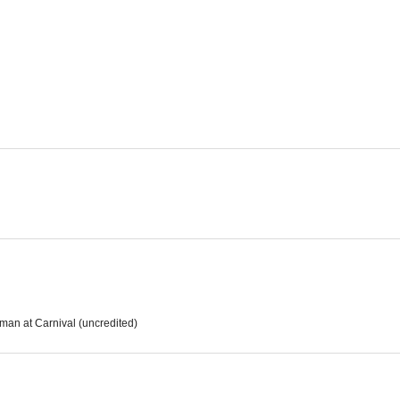
Quo Vadis
Melodías de Broadway 1955
Ruta de u
6.5
6.3
Llamad a cualquier puerta
Fuerza bruta
El valle de la
6.0
5.8
an at Carnival (uncredited)