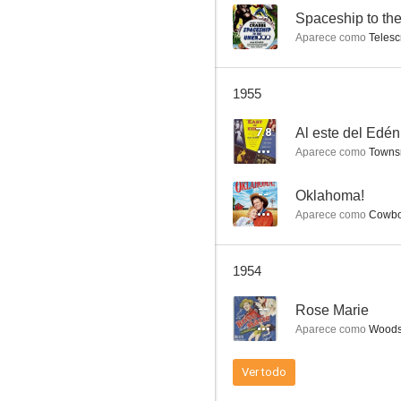
--
Spaceship to t
Aparece como
Telescr
La exótica
1955
--
7.8
Al este del Edén
Aparece como
Townsm
--
Oklahoma!
Aparece como
Cowboy
1954
Valle Paraíso
--
Rose Marie
--
Aparece como
Wood
Ver todo