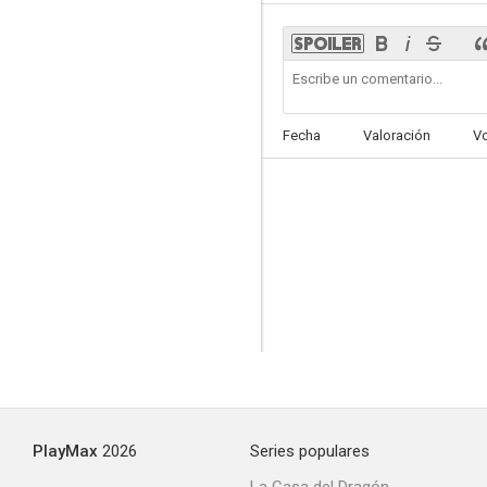
Rhubarb
Fecha
Valoración
V
--
La cautivadora
--
PlayMax
2026
Series populares