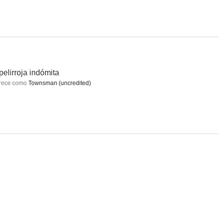
sesino
Fuego de juventud
Sangre en las manos
--
--
--
pelirroja indómita
rece como
Townsman (uncredited)
ma!
Rose Marie
The Lady and the Bandit
--
--
--