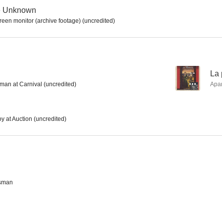
he Unknown
een monitor (archive footage) (uncredited)
El pirata y la dama
La garra Escarlata
El reloj a
--
--
--
La 
an at Carnival (uncredited)
Apa
 at Auction (uncredited)
Spaceship to the Unknown
La pelirroja indómita
Oklaho
--
--
sman