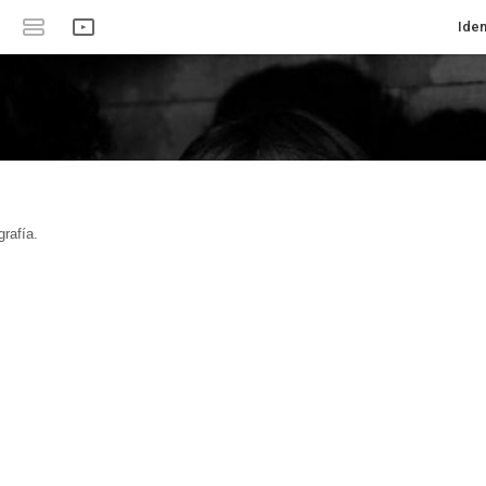
Iden
rafía.