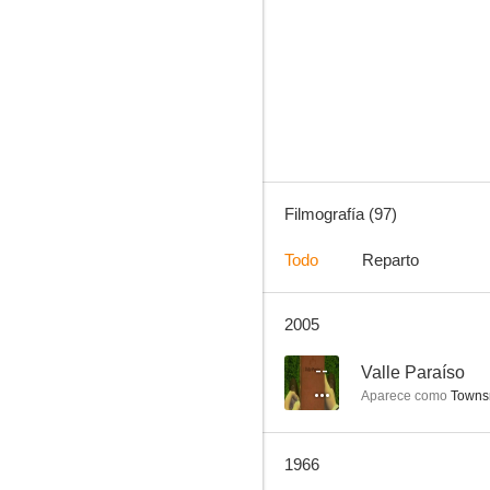
Al este del Edén
6.6
Filmografía (97)
Todo
Reparto
2005
La Guerra de los Mundos
6.0
--
Valle Paraíso
Aparece como
Townsm
1966