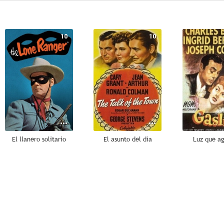
10
10
El llanero solitario
El asunto del día
Luz que a
7.6
7.5