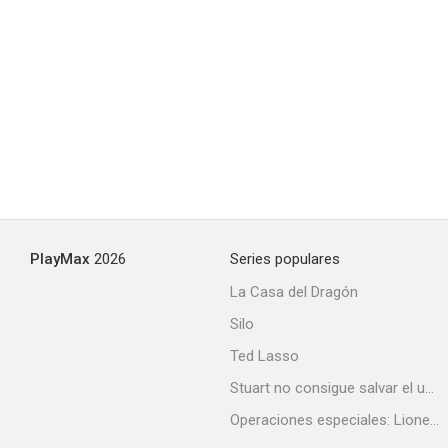
Hanasaku Iroha
6.1
PlayMax
2026
Series populares
La Casa del Dragón
Silo
The Sacred Blacksmith
Ted Lasso
6.0
Stuart no consigue salvar el universo
Operaciones especiales: Lioness