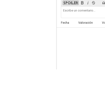
Fecha
Valoración
V
Aquarion
9.0
Mawaru Penguindrum
8.4