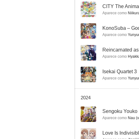
--
CITY The Anima
Aparece como
Niikura
Hyouka
--
Aparece como
Yunyun
7.5
--
Aparece como
Hyakka
--
Isekai Quartet 3
Aparece como
Yunyun
2024
Anohana: The Flower We Saw That Day - The Movie
7.0
6.0
Sengoku Youko
Aparece como
Nau (v
--
Love Is Indivisib