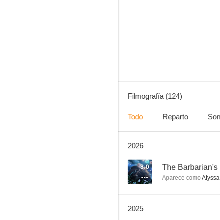
K-ON!
8.2
Filmografía (124)
Todo
Reparto
Son
2026
Konosuba: God's Blessing on This Wonderful World!
7.9
8.0
The Barbarian's
Aparece como
Alyssa
2025