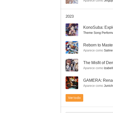
Aparece como
Jingūji
2023
6.3
Star Wars: Visions
Theme Song Perform
10
9.0
Aparece como
Saline 
7.5
Aparece como
Izabell
2.3
GAMERA: Renac
Aparece como
Junichi
Mewkledreamy
9.3
Ver todo