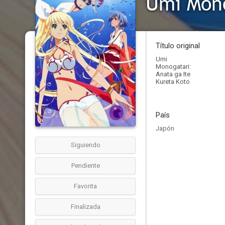
Umi Mono
Título original
Umi
Monogatari:
Anata ga Ite
Kureta Koto
País
Japón
Siguiendo
Pendiente
Favorita
Finalizada