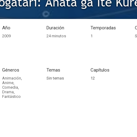
gatari: Anata ga Ite Kur
Año
Duración
Temporadas
2009
24 minutos
1
S
Géneros
Temas
Capítulos
Animación
,
Sin temas
12
Anime
,
Comedia
,
Drama
,
Fantástico