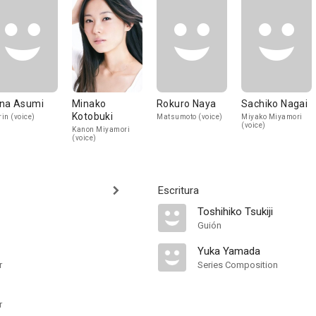
na Asumi
Minako
Rokuro Naya
Sachiko Nagai
Kotobuki
in (voice)
Matsumoto (voice)
Miyako Miyamori
(voice)
Kanon Miyamori
(voice)
Escritura
Toshihiko Tsukiji
Guión
Yuka Yamada
r
Series Composition
r