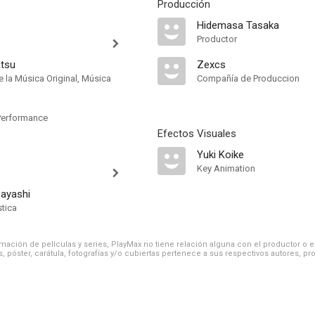
Producción
Hidemasa Tasaka
Productor
tsu
Zexcs
 la Música Original, Música
Compañía de Produccion
erformance
Efectos Visuales
Yuki Koike
Key Animation
bayashi
stica
ación de películas y series, PlayMax no tiene relación alguna con el productor o el d
, póster, carátula, fotografías y/o cubiertas pertenece a sus respectivos autores, pr