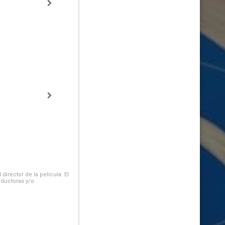
irector de la película. El
oductoras y/o