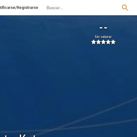
tificarse/Registrarse
--
Sin valorar