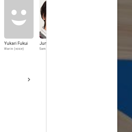
Yukari Fukui
Junji Majima
Aki Toyosaki
Satomi
Akesaka
Warin (voice)
Sam (voice)
Ooshima (voice)
Ichikawa (voic