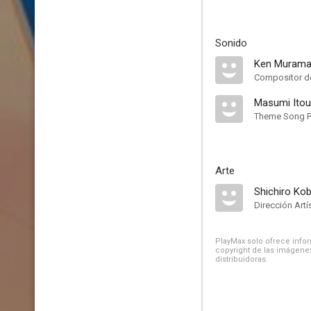
Sonido
Ken Murama
Compositor de
Masumi Itou
Theme Song P
Arte
Shichiro Ko
Dirección Artí
PlayMax solo ofrece inform
copyright de las imágenes
distribuidoras.