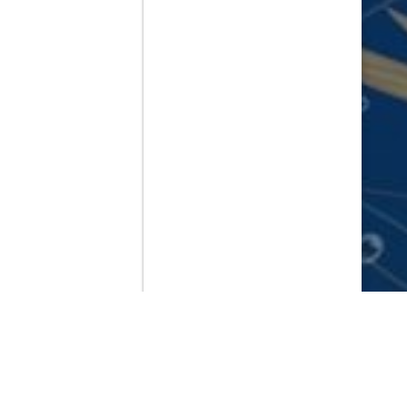
Contenido que expirara en VOD
Amazon Prime Video
Netflix