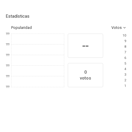
Estadísticas
Popularidad
Votos
???
10
9
--
???
8
7
???
6
5
???
4
0
3
???
votos
2
1
???