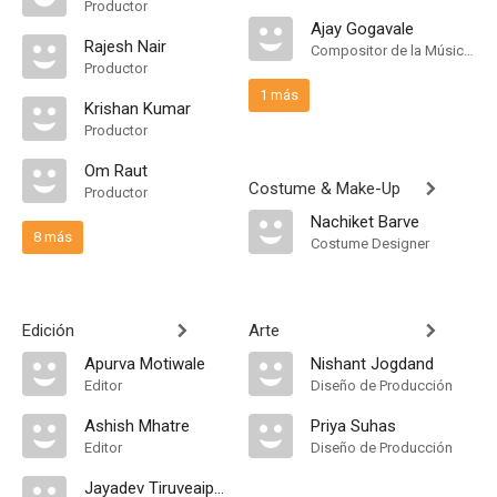
Productor
Ajay Gogavale
Rajesh Nair
Compositor de la Música Original
Productor
1 más
Krishan Kumar
Productor
Om Raut
Costume & Make-Up
Productor
Nachiket Barve
8 más
Costume Designer
Edición
Arte
Apurva Motiwale
Nishant Jogdand
Editor
Diseño de Producción
Ashish Mhatre
Priya Suhas
Editor
Diseño de Producción
Jayadev Tiruveaipati