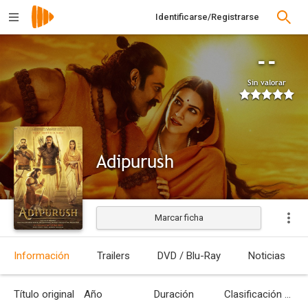
Identificarse/Registrarse
--
Sin valorar
Adipurush
Marcar ficha
Estrenada
Información
Trailers
DVD / Blu-Ray
Noticias
Título original
Año
Duración
Clasificación por edades