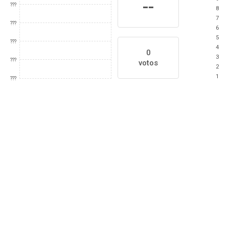
--
???
8
7
???
6
5
???
4
0
3
???
votos
2
1
???