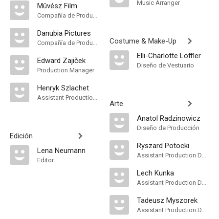
Music Arranger
Mûvész Film
Compañía de Produccion
Danubia Pictures
Costume & Make-Up
Compañía de Produccion
Elli-Charlotte Löffler
Edward Zajiček
Diseño de Vestuario
Production Manager
Henryk Szlachet
Assistant Production Manager
Arte
Anatol Radzinowicz
Diseño de Producción
Edición
Ryszard Potocki
Lena Neumann
Assistant Production Design
Editor
Lech Kunka
Assistant Production Design
Tadeusz Myszorek
Assistant Production Design