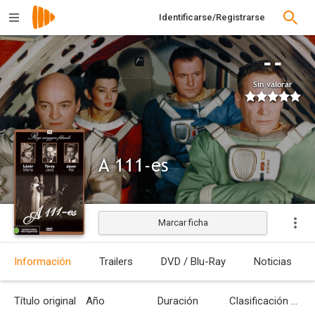
Identificarse/Registrarse
--
Sin valorar
A 111-es
Marcar ficha
Estrenada
Información
Trailers
DVD / Blu-Ray
Noticias
Título original
Año
Duración
Clasificación por edades