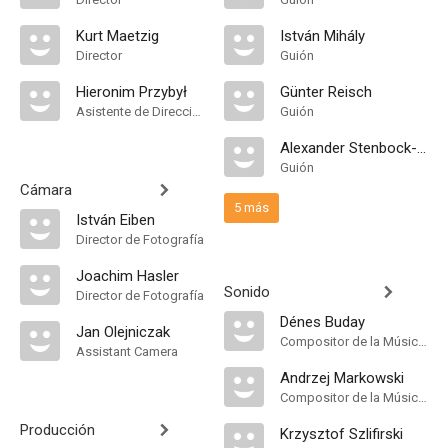
Kurt Maetzig
István Mihály
Director
Guión
Hieronim Przybył
Günter Reisch
Asistente de Dirección
Guión
Alexander Stenbock-Fermor
Guión
Cámara
5 más
István Eiben
Director de Fotografía
Joachim Hasler
Sonido
Director de Fotografía
Dénes Buday
Jan Olejniczak
Compositor de la Música Original
Assistant Camera
Andrzej Markowski
Compositor de la Música Original
Producción
Krzysztof Szlifirski