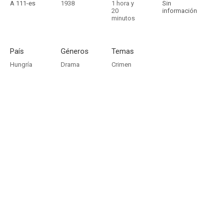
A 111-es
1938
1 hora y
Sin
20
información
minutos
País
Géneros
Temas
Hungría
Drama
Crimen