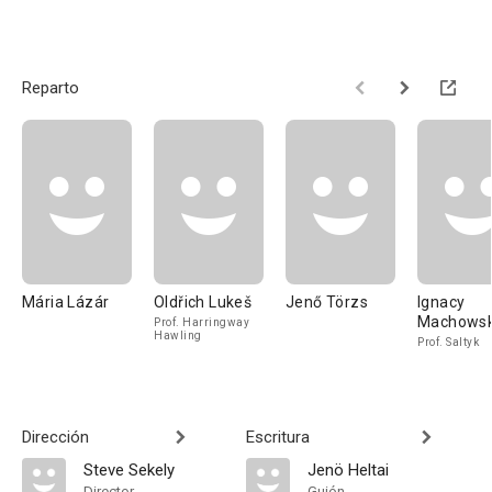
Reparto
Mária Lázár
Oldřich Lukeš
Jenő Törzs
Ignacy
Machowsk
Prof. Harringway
Hawling
Prof. Saltyk
Dirección
Escritura
Steve Sekely
Jenö Heltai
Director
Guión