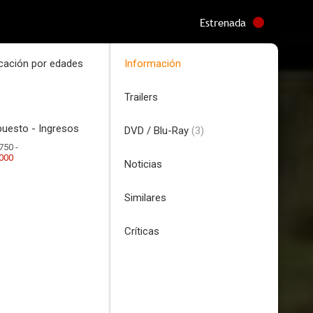
Estrenada
icación por edades
Información
Trailers
uesto - Ingresos
DVD / Blu-Ray
(3)
750 -
.000
Noticias
Similares
Críticas