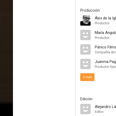
Producción
Álex de la Ig
Productor
María Angul
Productor
Pánico Film
Compañía de 
Juanma Pag
Productor Eje
2 más
Edición
Alejandro L
Editor