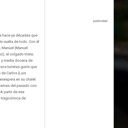
de hace ya décadas que
de vuelta de todo. Con él
e; Manuel (Manuel
z), el colgado triste;
.. y media docena de
sos turistas guiris que
 de Carlos (Luis
 desespera en su chalet
ntasmas del pasado con
A partir de ese
a tragicómica de