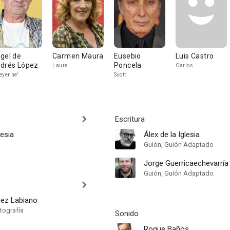
gel de
Carmen Maura
Eusebio
Luis Castro
drés López
Poncela
Laura
Carlos
eyenne'
Scott
Escritura
lesia
Álex de la Iglesia
Guión, Guión Adaptado
Jorge Guerricaechevarría
Guión, Guión Adaptado
nez Labiano
tografía
Sonido
Roque Baños