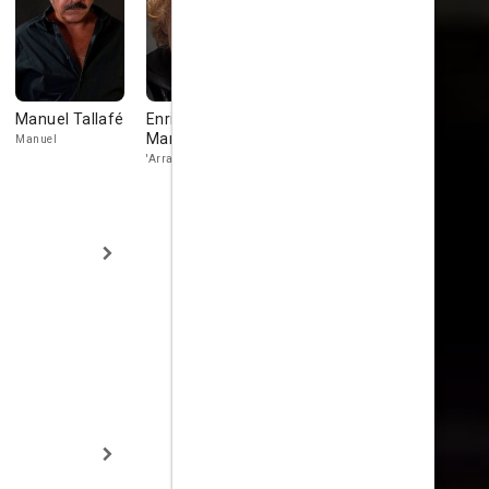
Manuel Tallafé
Enrique
Luciano
Eduardo
Martínez
Federico
Gómez
Manuel
'Arrastrado'
'Enterrador'
'Ahorcado'