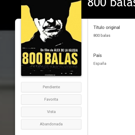
800 bala
Título original
800 balas
País
España
Pendiente
Favorita
Vista
Abandonada