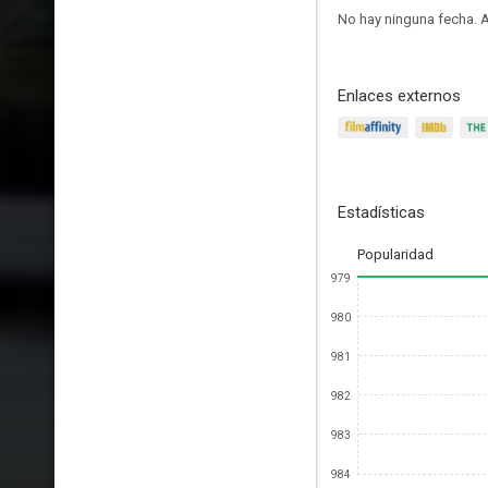
No hay ninguna fecha.
A
Enlaces externos
Estadísticas
Popularidad
979
980
981
982
983
984