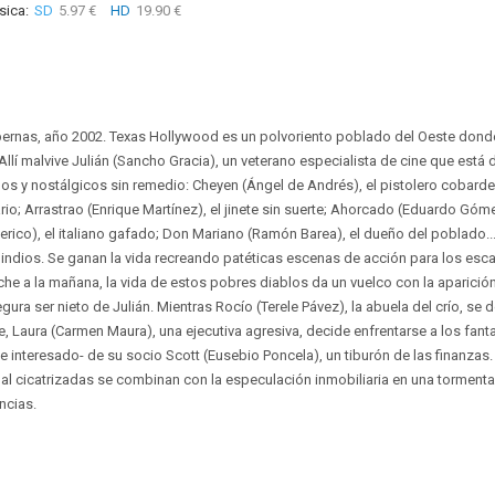
sica:
SD
5.97 €
HD
19.90 €
abernas, año 2002. Texas Hollywood es un polvoriento poblado del Oeste don
Allí malvive Julián (Sancho Gracia), un veterano especialista de cine que está 
os y nostálgicos sin remedio: Cheyen (Ángel de Andrés), el pistolero cobard
ario; Arrastrao (Enrique Martínez), el jinete sin suerte; Ahorcado (Eduardo Góme
erico), el italiano gafado; Don Mariano (Ramón Barea), el dueño del poblado.
indios. Se ganan la vida recreando patéticas escenas de acción para los esca
oche a la mañana, la vida de estos pobres diablos da un vuelco con la aparición
gura ser nieto de Julián. Mientras Rocío (Terele Pávez), la abuela del crío, se
e, Laura (Carmen Maura), una ejecutiva agresiva, decide enfrentarse a los fa
e interesado- de su socio Scott (Eusebio Poncela), un tiburón de las finanzas. 
l cicatrizadas se combinan con la especulación inmobiliaria en una torment
ncias.