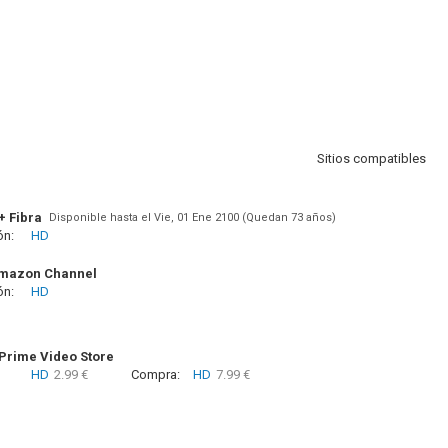
Sitios compatibles
+ Fibra
Disponible hasta el Vie, 01 Ene 2100 (Quedan 73 años)
ón:
HD
Amazon Channel
ón:
HD
rime Video Store
HD
2.99 €
Compra:
HD
7.99 €