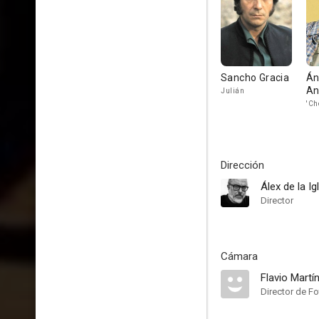
Sancho Gracia
Án
An
Julián
'Ch
Dirección
Álex de la Ig
Director
Cámara
Flavio Martí
Director de Fo