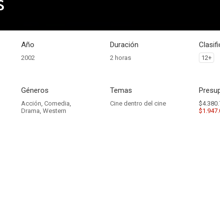
s
Año
Duración
Clasif
2002
2 horas
12+
Géneros
Temas
Presup
Acción
,
Comedia
,
Cine dentro del cine
$4.380.
Drama
,
Western
$1.947