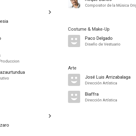
Compositor de la Música Orig
lesia
Costume & Make-Up
o
Paco Delgado
Diseño de Vestuario
s
Produccion
Arte
azaurtundua
José Luis Arrizabalaga
cutivo
Dirección Artística
Biaffra
Dirección Artística
ázaro