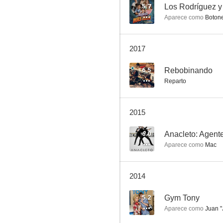
6.0
5.7
Los Rodríguez y 
Aparece como
Boton
2017
6.5
Rebobinando
Reparto
Anacleto: Agente secreto
2015
5.5
6.0
Anacleto: Agente
Aparece como
Mac
2014
5.2
Gym Tony
Aparece como
Juan "
Isi/Disi: Amor a lo bestia