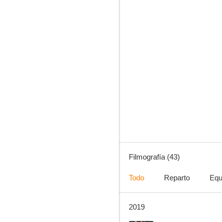
La que se avecina
7.5
Filmografía (43)
Todo
Reparto
Equ
2019
La comunidad