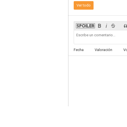
Ver todo
9.0
Fecha
Valoración
V
Aquí no hay quien viva
6.5