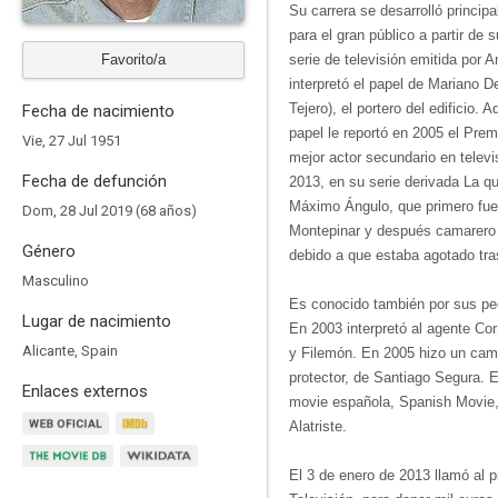
Su carrera se desarrolló princip
para el gran público a partir de 
Favorito/a
serie de televisión emitida por 
interpretó el papel de Mariano 
Tejero), el portero del edificio.
Fecha de nacimiento
papel le reportó en 2005 el Prem
Vie, 27 Jul 1951
mejor actor secundario en televi
Fecha de defunción
2013, en su serie derivada La qu
Máximo Ángulo, que primero fue p
Dom, 28 Jul 2019 (68 años)
Montepinar y después camarero 
Género
debido a que estaba agotado tras
Masculino
Es conocido también por sus pe
Lugar de nacimiento
En 2003 interpretó al agente Co
Alicante, Spain
y Filemón. En 2005 hizo un came
protector, de Santiago Segura. E
Enlaces externos
movie española, Spanish Movie,
Alatriste.
El 3 de enero de 2013 llamó al 