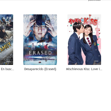
7.0
6.9
6.8
Golden Kamuy: En busca de los prisioneros de Hokkaido
Desaparecido (Erased)
Mischievous Kiss: Love in Tokyo
--
--
--