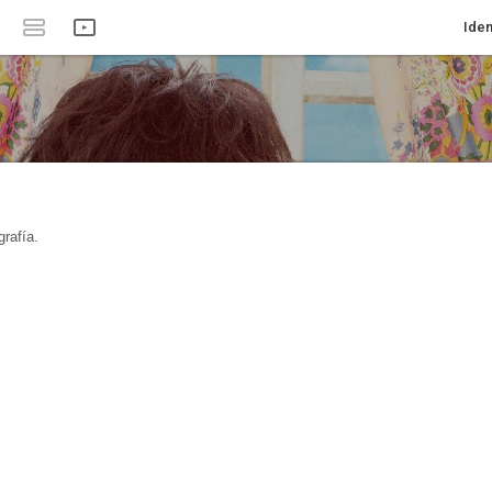
Iden
rafía.