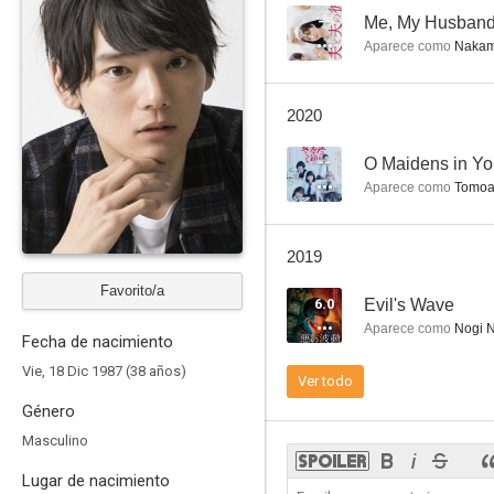
--
Me, My Husband
Aparece como
Nakami
Wood job!
2020
--
--
O Maidens in Y
Aparece como
Tomoak
2019
Favorito/a
6.0
Evil's Wave
Aparece como
Nogi N
Fecha de nacimiento
Tomio
Vie, 18 Dic 1987 (38 años)
Ver todo
Género
Masculino
Lugar de nacimiento