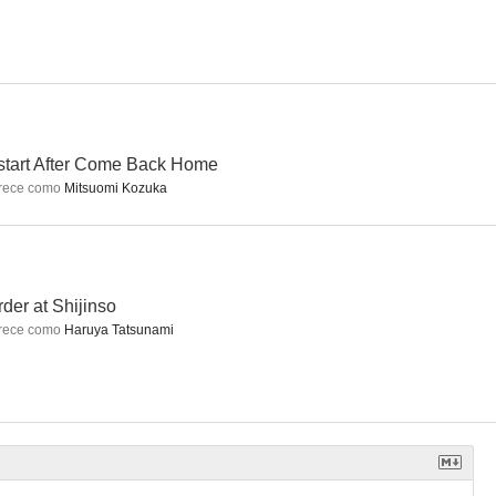
or Woman
Miss Boys! Part 2
Robo-G
tart After Come Back Home
rece como
Mitsuomi Kozuka
der at Shijinso
rece como
Haruya Tatsunami