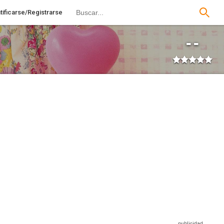
tificarse/Registrarse
--