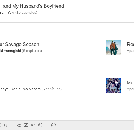
, and My Husband's Boyfriend
chi Yuki
(
10
capítulos
)
Bitter Blood
Beyond the Memories
Rich Man, Po
--
--
our Savage Season
--
Res
i Yamagishi
(
8
capítulos
)
Apa
--
Mur
aoya / Yaginuma Masato
(
5
capítulos
)
Apa
Gunsmith Cats
Kamen Rider