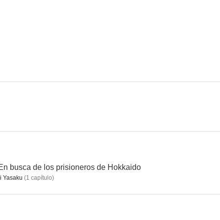
Evil's Wave
Laughing Under the Clouds
--
--
Colors of Wind
From Five To Nine
Poison Berry i
--
--
n busca de los prisioneros de Hokkaido
i Yasaku
(
1
capítulo
)