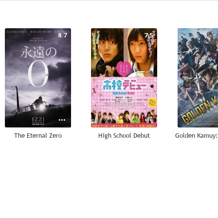
8.7
7.5
The Eternal Zero
High School Debut
6.0
3.3