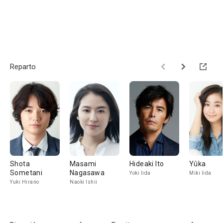
Reparto
Shota
Masami
Hideaki Ito
Yûka
Sometani
Nagasawa
Yoki Iida
Miki Iida
Yuki Hirano
Naoki Ishii