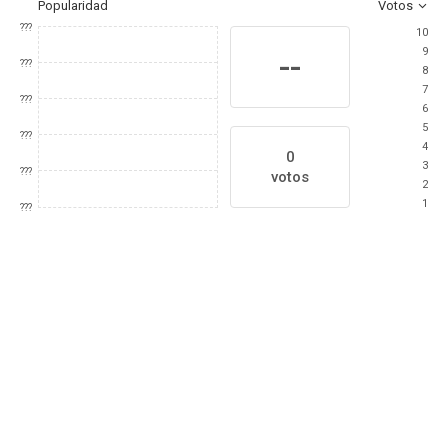
Popularidad
Votos
???
10
9
--
???
8
7
???
6
5
???
4
0
3
???
votos
2
1
???