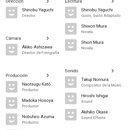
Dirección
Escritura
Shinobu Yaguchi
Shinobu Yaguchi
Director
Guión, Guión Adaptado
Shiwon Miura
Novela
Cámara
Shion Miura
Akiko Ashizawa
Novela
Director de Fotografía
Sonido
Producción
Takuji Nomura
Naotsugu Katô
Compositor de la Música Original
Productor
Hiroshi Ishigai
Madoka Hosoya
Sound
Productor
Akihiko Okase
Nobuhiro Azuma
Sound Effects
Productor