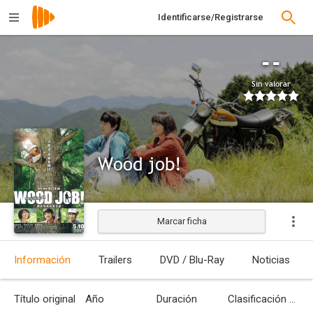
Identificarse/Registrarse
--
Sin valorar
Wood job!
Marcar ficha
Estrenada
Información
Trailers
DVD / Blu-Ray
Noticias
Título original
Año
Duración
Clasificación por edades