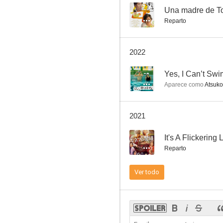
--
Una madre de T
Reparto
Yes, I Can’t Swim
2022
--
--
Yes, I Can’t Swi
Aparece como
Atsuko
2021
--
It's A Flickering L
Reparto
Hâdo koa
Ver todo
--