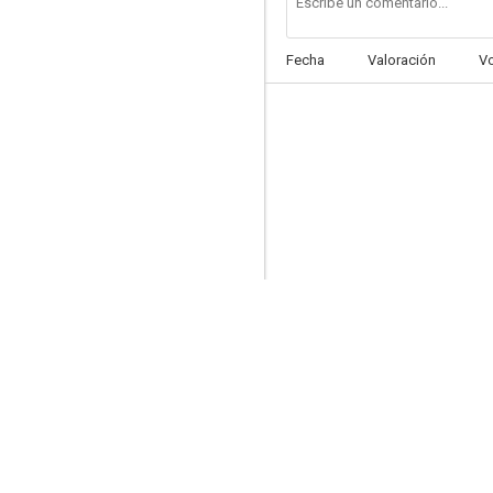
Fecha
Valoración
V
Nurse in Black
--
Perfect Education 4: Secret Basement
--