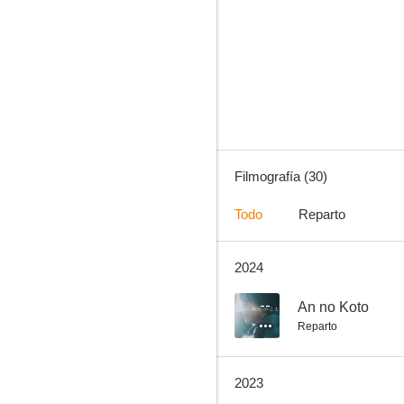
Nagasaki, recuerdos de mi hijo
3.0
Filmografía (30)
Todo
Reparto
2024
Ghost Theater
--
--
An no Koto
Reparto
2023