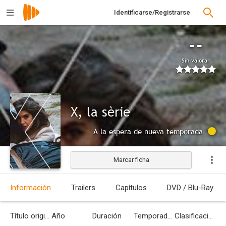
Identificarse/Registrarse
--
Sin valorar
X, la sèrie
A la espera de nueva temporada
Marcar ficha
Información
Trailers
Capítulos
DVD / Blu-Ray
Título original
Año
Duración
Temporadas
Clasificación por edades