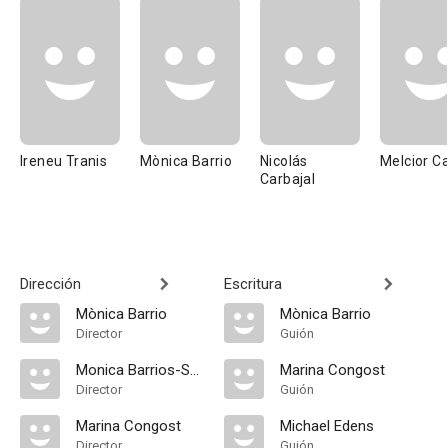
Ireneu Tranis
Mònica Barrio
Nicolás
Melcior C
Carbajal
Dirección
Escritura
Mònica Barrio
Mònica Barrio
Director
Guión
Monica Barrios-Smith
Marina Congost
Director
Guión
Marina Congost
Michael Edens
Director
Guión