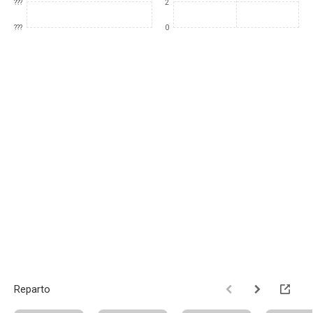
???
2
???
0
Reparto