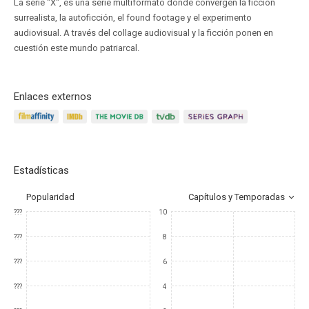
La serie "X", es una serie multiformato donde convergen la ficción
surrealista, la autoficción, el found footage y el experimento
audiovisual. A través del collage audiovisual y la ficción ponen en
cuestión este mundo patriarcal.
Enlaces externos
Estadísticas
Popularidad
Capítulos y Temporadas
???
10
???
8
???
6
???
4