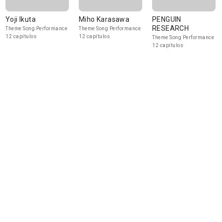
Yoji Ikuta
Miho Karasawa
PENGUIN
RESEARCH
Theme Song Performance
Theme Song Performance
12 capítulos
12 capítulos
Theme Song Performance
12 capítulos