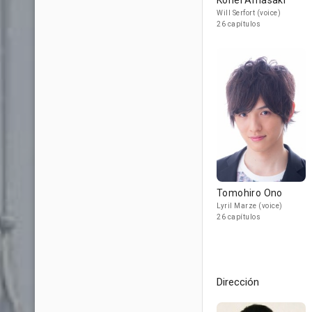
Kohei Amasaki
Will Serfort (voice)
26 capítulos
Tomohiro Ono
Lyril Marze (voice)
26 capítulos
Dirección