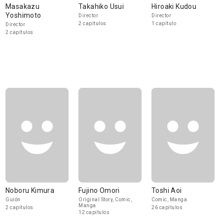
Masakazu
Takahiko Usui
Hiroaki Kudou
Yoshimoto
Director
Director
2 capítulos
1 capítulo
Director
2 capítulos
Noboru Kimura
Fujino Omori
Toshi Aoi
Guión
Original Story, Comic,
Comic, Manga
Manga
2 capítulos
26 capítulos
12 capítulos