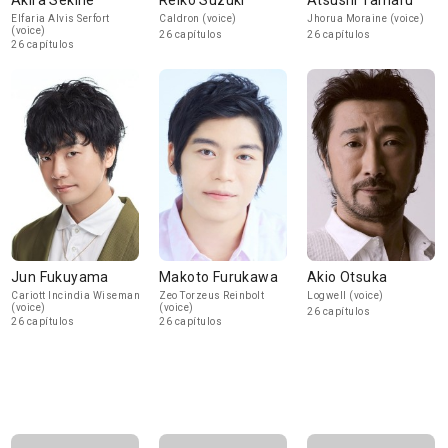
Akira Sekine
Reiko Suzuki
Atsushi Tamaru
Elfaria Alvis Serfort
Caldron (voice)
Jhorua Moraine (voice)
(voice)
26 capítulos
26 capítulos
26 capítulos
Jun Fukuyama
Makoto Furukawa
Akio Otsuka
Cariott Incindia Wiseman
Zeo Torzeus Reinbolt
Logwell (voice)
(voice)
(voice)
26 capítulos
26 capítulos
26 capítulos