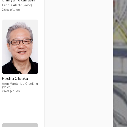
Shinya Takahashi
Lunais Alerht (voice)
26 capítulos
Hochu Otsuka
Aron Masterius Oldeking
(voice)
26 capítulos