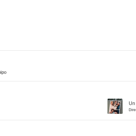
Baretta
El hombre de la Atlantida
Fuerza de vi
--
--
ipo
A medias
Traedlos vivos
Nacido para se
--
--
--
Un 
Dire