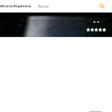
tificarse/Registrarse
--