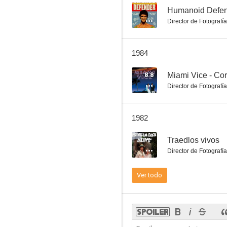
--
Humanoid Defe
Director de Fotografía
Dinastía
1984
--
8.8
Miami Vice - Co
Director de Fotografía
1982
--
Traedlos vivos
Director de Fotografía
Colombo: Ejercicio para la fatalidad
Ver todo
--