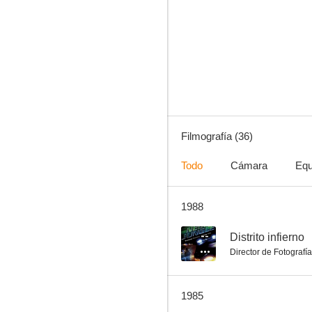
El buscavidas
--
Filmografía (36)
Todo
Cámara
Equ
1988
Humanoid Defender
--
--
Distrito infierno
Director de Fotografía
1985