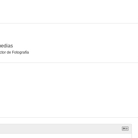
 crucero
How to Seduce a Woman
Colombo: Un amigo de verdad
--
--
--
medias
ctor de Fotografía
Colombo: Mente mutilada
Colombo: El canto del cisne
Colombo: Candidato al crimen
--
--
--