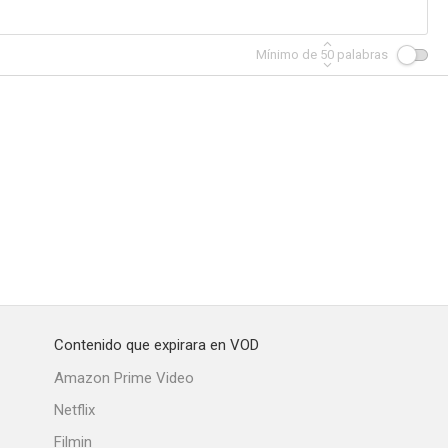
Mínimo de
50
palabras
queteros
El precio de la fama
La caldera del diablo (Peyton Place)
Contenido que expirara en VOD
Amazon Prime Video
Netflix
Filmin