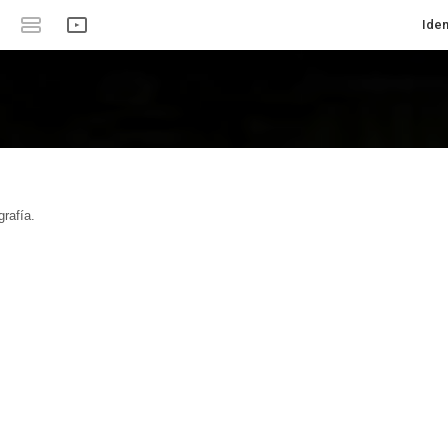
Iden
rafía.