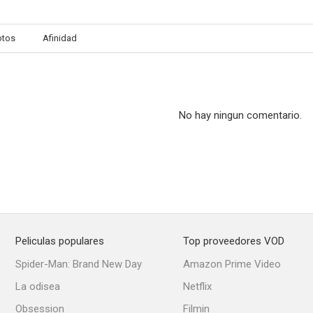
otos
Afinidad
El último puma
The Partners
Los dos mos
No hay ningun comentario.
Peliculas populares
Top proveedores VOD
Spider-Man: Brand New Day
Amazon Prime Video
La odisea
Netflix
Obsession
Filmin