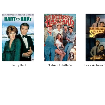
10
10
Hart y Hart
El sheriff chiflado
7.5
5.0