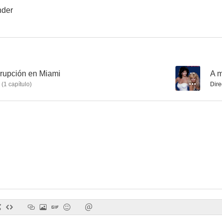
nder
Colombo: El último adiós al Comodoro
Dinastía
Colombo: El
--
--
rrupción en Miami
--
A 
(
1
capítulo
)
Dire
Colombo: Publicar o morir
Colombo: Reacción negativa
--
--