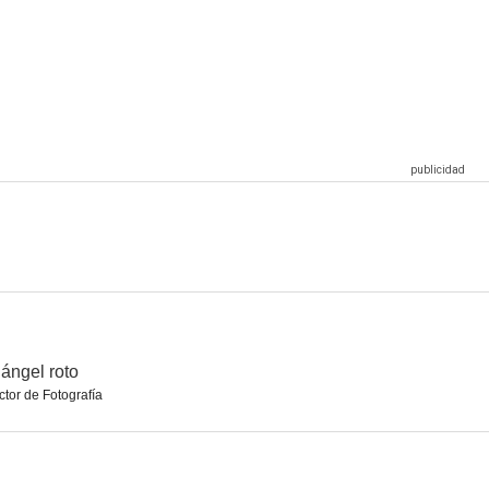
gilancia
Distrito infierno
Un ángel roto
--
--
--
r vendido
La inseminación de Sara Burns
Deadman's Curve
--
--
--
ángel roto
ctor de Fotografía