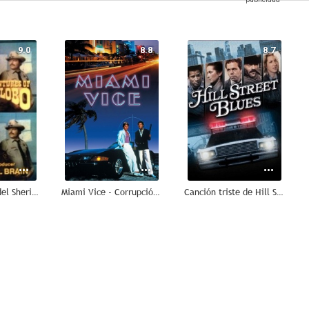
9.0
8.8
8.7
Las aventuras del Sheriff Lobo
Miami Vice - Corrupción en Miami
Canción triste de Hill Street
4.8
--
--